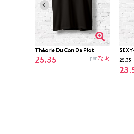
Théorie Du Con De Plot
SEXY
25.35
Francoisville
par
Zguig
25.35
23.