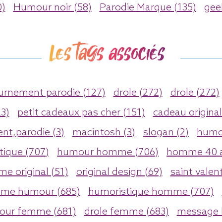
)
Humour noir (58)
Parodie Marque (135)
gee
Les tags associés
urnement parodie (127)
drole (272)
drole (272)
3)
petit cadeaux pas cher (151)
cadeau original
nt,parodie (3)
macintosh (3)
slogan (2)
humor
tique (707)
humour homme (706)
homme 40 a
e original (51)
original design (69)
saint valen
me humour (685)
humoristique homme (707)
ur femme (681)
drole femme (683)
message 