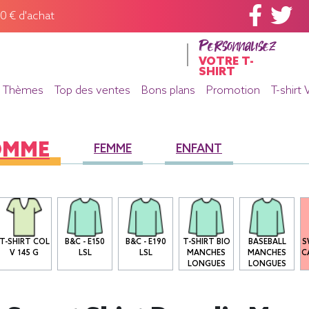
60 € d'achat
Personnalisez
VOTRE T-
SHIRT
Thèmes
Top des ventes
Bons plans
Promotion
T-shirt 
OMME
FEMME
ENFANT
T-SHIRT COL
B&C - E150
B&C - E190
T-SHIRT BIO
BASEBALL
S
V 145 G
LSL
LSL
MANCHES
MANCHES
C
LONGUES
LONGUES