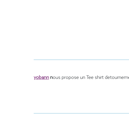
yobann
n
ous propose un Tee shirt detourneme