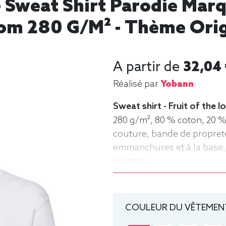
 Sweat Shirt Parodie Ma
om 280 G/m² - Thème Origi
A partir de
32,04
Réalisé par
Yobann
Sweat shirt - Fruit of the
280 g/m², 80 % coton, 20 %
couture, bande de propret
emmanchures et à la base, 
Homme
COULEUR DU VÊTEMENT