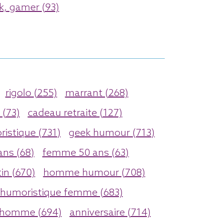
k, gamer (93)
rigolo (255)
marrant (268)
 (73)
cadeau retraite (127)
istique (731)
geek humour (713)
ns (68)
femme 50 ans (63)
tin (670)
homme humour (708)
humoristique femme (683)
homme (694)
anniversaire (714)