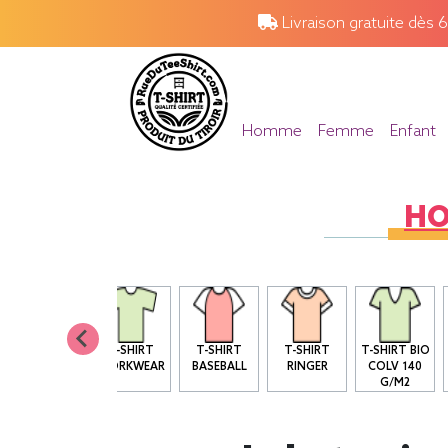
Livraison gratuite dès 
Homme
Femme
Enfant
H
T SHIRT BIO
T-SHIRT
T-SHIRT
T-SHIRT
T-SHIRT BIO
COL ROND
WORKWEAR
BASEBALL
RINGER
COLV 140
G/M2