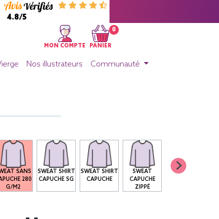
4.8/5
0
MON COMPTE
PANIER
Vierge
Nos illustrateurs
Communauté
WEAT SANS
SWEAT SHIRT
SWEAT SHIRT
SWEAT
APUCHE 280
CAPUCHE SG
CAPUCHE
CAPUCHE
G/M2
ZIPPÉ