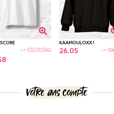
-SCORE
KAAMOULOXX !
26.05
par
PTIT MYTHO
par
Ma
58
Votre avis compte