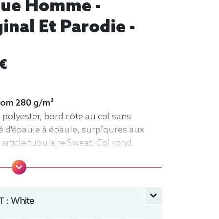
rque Homme -
nal Et Parodie -
 €
 loom 280 g/m²
 polyester, bord côte au col sans
é d'épaule à épaule, surpîqures aux
article tubulaire Sweat, Col rond,
 :
White