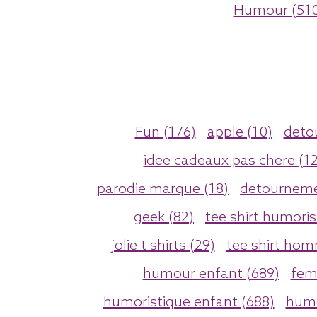
Humour (510
Fun (176)
apple (10)
deto
idee cadeaux pas chere (12
parodie marque (18)
detourneme
geek (82)
tee shirt humoris
jolie t shirts (29)
tee shirt homm
humour enfant (689)
fem
humoristique enfant (688)
humo