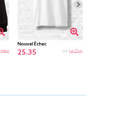
Nouvel Échec
Beatcoin
25.35
ttdez
par
Le.duc
25.35
23.58