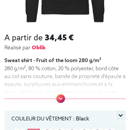
A partir de
34,45 €
Réalisé par
Oblik
Sweat shirt - Fruit of the loom 280 g/m²
280 g/m², 80 % coton, 20 % polyester, bord côte
au col sans couture, bande de propreté d'épaule à
épaule, surpîqures aux emmanchures et à la
base, article tubulaire Sweat, Col rond, Homme
COULEUR DU VÊTEMENT :
Black