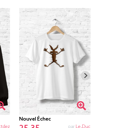
Nouvel Échec
Beatcoin
ttdez
par
Le.duc