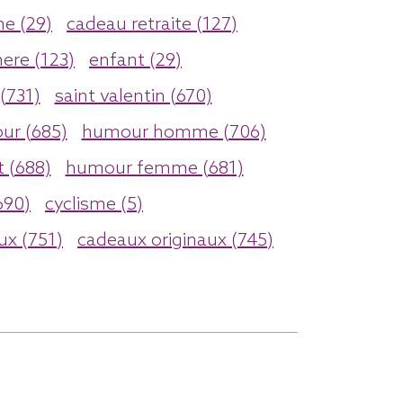
e (29)
cadeau retraite (127)
ere (123)
enfant (29)
(731)
saint valentin (670)
r (685)
humour homme (706)
 (688)
humour femme (681)
690)
cyclisme (5)
aux (751)
cadeaux originaux (745)