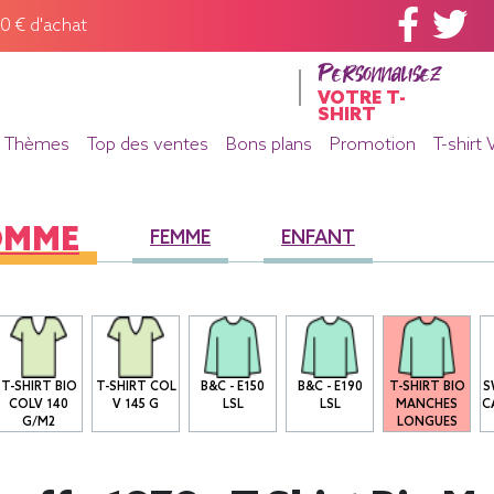
60 € d'achat
Personnalisez
VOTRE T-
SHIRT
Thèmes
Top des ventes
Bons plans
Promotion
T-shirt 
OMME
FEMME
ENFANT
T-SHIRT BIO
T-SHIRT COL
B&C - E150
B&C - E190
T-SHIRT BIO
S
COLV 140
V 145 G
LSL
LSL
MANCHES
C
G/M2
LONGUES