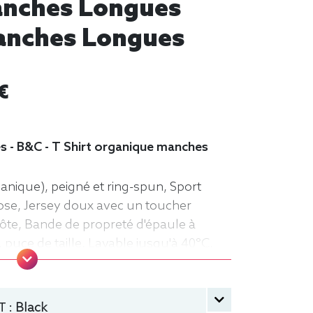
Manches Longues
Manches Longues
€
s - B&C - T Shirt organique manches
nique), peigné et ring-spun, Sport
ose, Jersey doux avec un toucher
 côte, Bande de propreté d'épaule à
 puce de taille, Lavable jusqu'à 40°C,
t, manche longue, Léger, Homme, Col
 :
Black