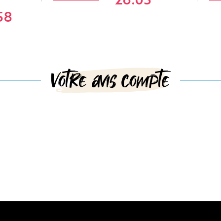
26.05
58
Votre avis compte