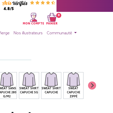
4.8/5
0
MON COMPTE
PANIER
Vierge
Nos illustrateurs
Communauté
WEAT SANS
SWEAT SHIRT
SWEAT SHIRT
SWEAT
APUCHE 280
CAPUCHE SG
CAPUCHE
CAPUCHE
G/M2
ZIPPÉ