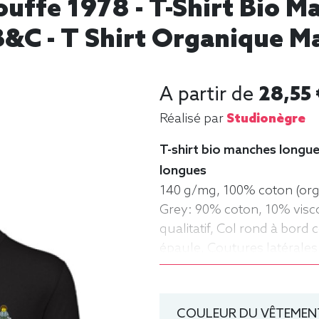
ouffe 1978 - T-Shirt Bio 
&C - T Shirt Organique 
A partir de
28,55 
Réalisé par
Studionègre
T-shirt bio manches longue
longues
140 g/mg, 100% coton (orga
Grey: 90% coton, 10% visc
qualitatif, Col rond à bord
épaule, Coutures latérales,
Coupe classique. Tee-shir
rond, Bio / Organic, B&C
COULEUR DU VÊTEMENT