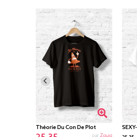
Théorie Du Con De Plot
SEXY
par
Alex Kidd
par
Zguig