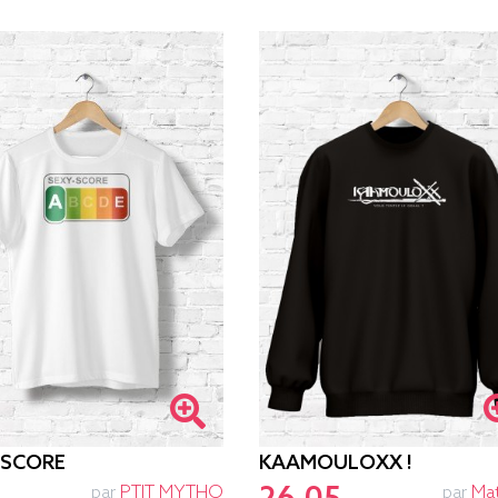
-SCORE
KAAMOULOXX !
par
PTIT MYTHO
par
Ma