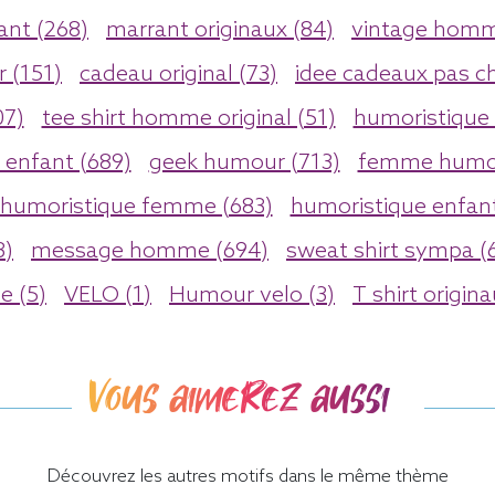
ant (268)
marrant originaux (84)
vintage homm
r (151)
cadeau original (73)
idee cadeaux pas ch
07)
tee shirt homme original (51)
humoristique 
enfant (689)
geek humour (713)
femme humou
humoristique femme (683)
humoristique enfant
3)
message homme (694)
sweat shirt sympa (
e (5)
VELO (1)
Humour velo (3)
T shirt origin
Vous aimerez aussi
Découvrez les autres motifs dans le même thème