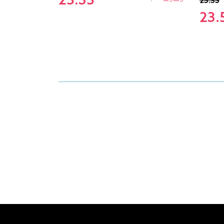
25.35
25.35
23.