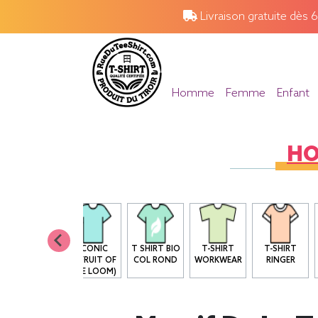
Livraison gratuite dès 
Homme
Femme
Enfant
H
T-SHIRT 205
ICONIC
T SHIRT BIO
T-SHIRT
T-SHIRT
G
T(FRUIT OF
COL ROND
WORKWEAR
RINGER
THE LOOM)