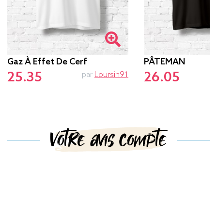
Gaz À Effet De Cerf
PÂTEMAN
25.35
26.05
par
Loursin91
p
Votre avis compte