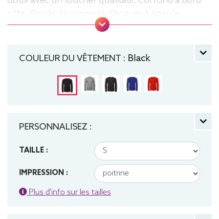
doux avec un toucher qualitatif, Col rond à bord
côte, Bande de propreté d'épaule à épaule,
Coutures latérales, puce de taille, Lavable jusqu'à
40°C, Coupe classique. Tee-shirt, manche longue,
Léger, Homme, Col rond, Bio / Organic, B&C
COULEUR DU VÊTEMENT :
Black
PERSONNALISEZ :
TAILLE :
IMPRESSION :
Plus d'info sur les tailles