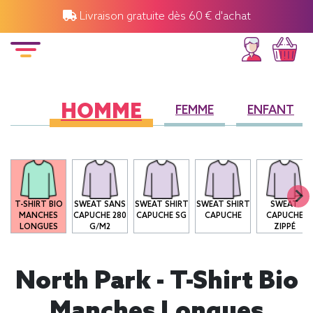
Livraison gratuite dès 60 € d'achat
HOMME
FEMME
ENFANT
T-SHIRT BIO
SWEAT SANS
SWEAT SHIRT
SWEAT SHIRT
SWEAT
MANCHES
CAPUCHE 280
CAPUCHE SG
CAPUCHE
CAPUCHE
LONGUES
G/M2
ZIPPÉ
North Park - T-Shirt Bio
Manches Longues