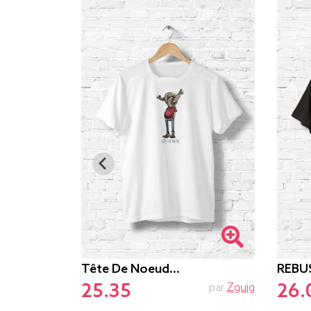
Tête De Noeud…
REBU
25.35
26.
Graphismart
par
Zguig