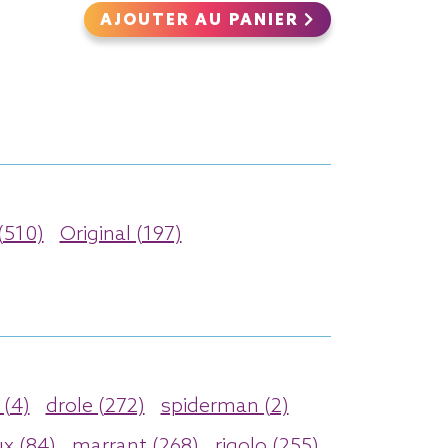
AJOUTER AU PANIER
(510)
Original (197)
(4)
drole (272)
spiderman (2)
x (84)
marrant (268)
rigolo (255)