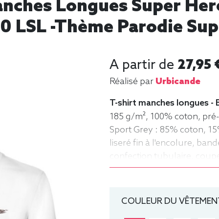
anches Longues Super He
0 LSL -thème Parodie Sup
A partir de
27,95 
Réalisé par
Urbicande
T-shirt manches longues - 
185 g/m², 100% coton, pré-r
Sport Grey : 85% coton, 15
liseré fin à l'encolure, b
confection tubulaire, coup
Homme, Col rond, B&C
COULEUR DU VÊTEMENT