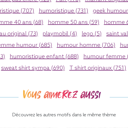
ristique (707)
humoristique (731)
geek humour 
mme 40 ans (68)
homme 50 ans (59)
homme 6
u original (73)
playmobil (4)
lego (5)
saint va
emme humour (685)
humour homme (706)
hu
3)
humoristique enfant (688)
humour femme (
sweat shirt sympa (690)
T shirt originaux (751)
Vous aimerez aussi
Découvrez les autres motifs dans le même thème