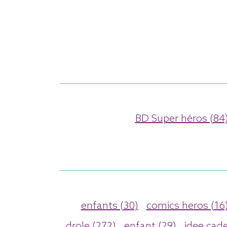
BD Super héros (84
enfants (30)
comics heros (16
drole (272)
enfant (29)
idee cad