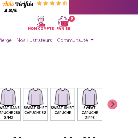
4.8/5
0
MON COMPTE
PANIER
Vierge
Nos illustrateurs
Communauté
WEAT SANS
SWEAT SHIRT
SWEAT SHIRT
SWEAT
APUCHE 280
CAPUCHE SG
CAPUCHE
CAPUCHE
G/M2
ZIPPÉ