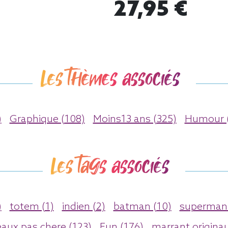
27,95 €
Les thèmes associés
)
Graphique (108)
Moins13 ans (325)
Humour 
Les tags associés
)
totem (1)
indien (2)
batman (10)
superman 
eaux pas chere (123)
Fun (176)
marrant originau