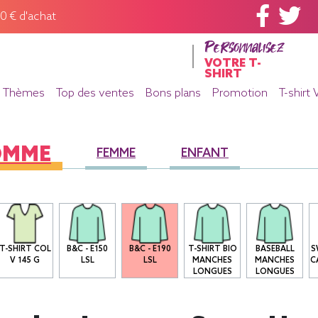
60 € d'achat
Personnalisez
VOTRE T-
SHIRT
Thèmes
Top des ventes
Bons plans
Promotion
T-shirt 
OMME
FEMME
ENFANT
T-SHIRT COL
B&C - E150
B&C - E190
T-SHIRT BIO
BASEBALL
S
V 145 G
LSL
LSL
MANCHES
MANCHES
C
LONGUES
LONGUES