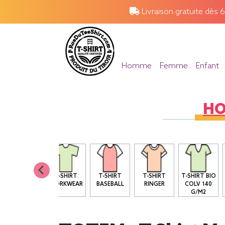
Livraison gratuite dès 
Homme
Femme
Enfant
H
T SHIRT BIO
T-SHIRT
T-SHIRT
T-SHIRT
T-SHIRT BIO
COL ROND
WORKWEAR
BASEBALL
RINGER
COLV 140
G/M2