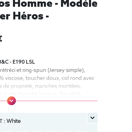
ros Homme - Modèle
er Héros -
€
B&C - E190 LSL
étréci et ring-spun (Jersey simple),
% viscose, toucher doux, col rond avec
ande de propreté, manches montées,
e droite manche longue, Tee-shirt,
 :
White