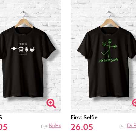
S
First Selfie
05
26.05
par
NoHx
par
Dr 