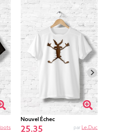
Nouvel Échec
Ne Pas Dér
25.35
25.85
Roots
par
Le.duc