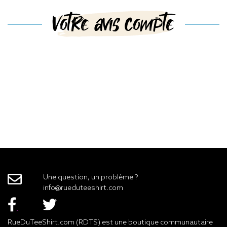
Votre avis compte
Une question, un problème ?
info@rueduteeshirt.com
RueDuTeeShirt.com (RDTS) est une boutique communautaire