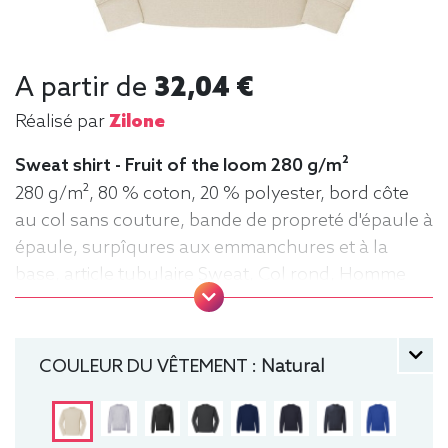
A partir de
32,04 €
Réalisé par
Zilone
Sweat shirt - Fruit of the loom 280 g/m²
280 g/m², 80 % coton, 20 % polyester, bord côte
au col sans couture, bande de propreté d'épaule à
épaule, surpîqures aux emmanchures et à la
base, article tubulaire Sweat, Col rond, Homme
COULEUR DU VÊTEMENT :
Natural