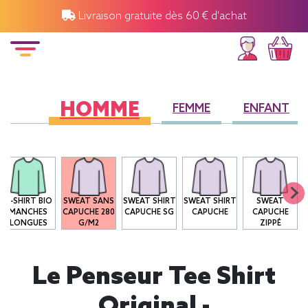
Livraison gratuite dès 60 € d'achat
HOMME
FEMME
ENFANT
T-SHIRT BIO
SWEAT SANS
SWEAT SHIRT
SWEAT SHIRT
SWEAT
MANCHES
CAPUCHE 280
CAPUCHE SG
CAPUCHE
CAPUCHE
LONGUES
G/M2
ZIPPÉ
Le Penseur Tee Shirt
Original -