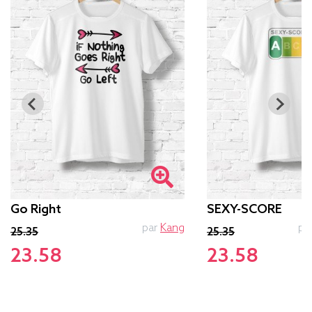
Go Right
SEXY-SCORE
par
Kang
pa
25.35
25.35
23.58
23.58