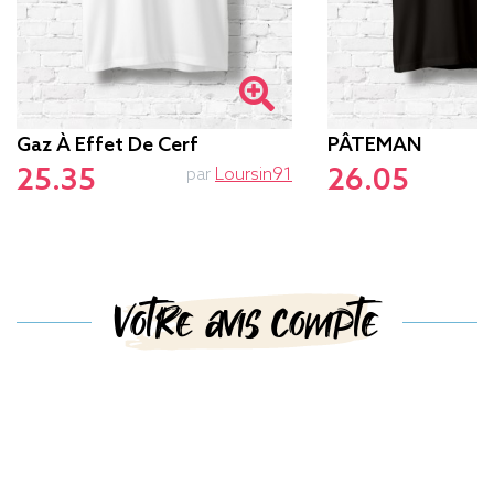
Gaz À Effet De Cerf
PÂTEMAN
25.35
26.05
par
Loursin91
p
Votre avis compte