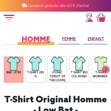
Livraison gratuite dès 60 € d'achat
HOMME
FEMME
ENFANT
B&C - E190
T-SHIRT 205
ICONIC
T SHIRT BIO
T-SHIRT
G
T(FRUIT OF
COL ROND
WORKWEAR
THE LOOM)
T-Shirt Original Homme
- Low Bat -