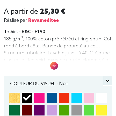
A partir de
25,30 €
Réalisé par
Revameditee
T-shirt - B&C - E190
185 g/m², 100% coton pré-rétréci et ring-spun. Col
rond à bord côte. Bande de propreté au cou.
Structure tubulaire. Lavable jusqu'à 40°C. Coupe
classique. Tee-shirt, manche courte, Homme, Col
rond, B&C
COULEUR DU VISUEL :
Noir