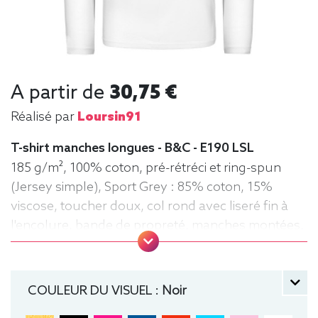
A partir de
30,75 €
Réalisé par
Loursin91
T-shirt manches longues - B&C - E190 LSL
185 g/m², 100% coton, pré-rétréci et ring-spun
(Jersey simple), Sport Grey : 85% coton, 15%
viscose, toucher doux, col rond avec liseré fin à
l'encolure, bande de propreté, manches montées,
confection tubulaire, coupe droite
manche longue, Tee-shirt, Homme, Col rond, B&C
COULEUR DU VISUEL :
Noir