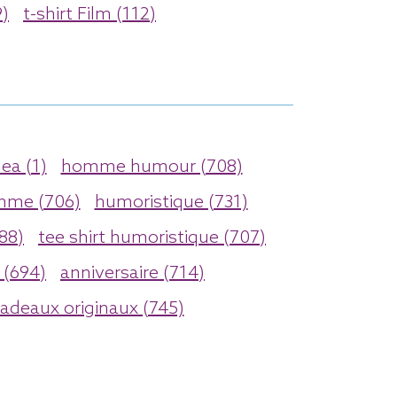
9)
t-shirt Film (112)
nea (1)
homme humour (708)
me (706)
humoristique (731)
88)
tee shirt humoristique (707)
(694)
anniversaire (714)
adeaux originaux (745)