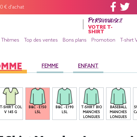
60 € d'achat
Personnalisez
VOTRE T-
SHIRT
Thèmes
Top des ventes
Bons plans
Promotion
T-shirt 
OMME
FEMME
ENFANT
T-SHIRT COL
B&C - E150
B&C - E190
T-SHIRT BIO
BASEBALL
S
V 145 G
LSL
LSL
MANCHES
MANCHES
C
LONGUES
LONGUES