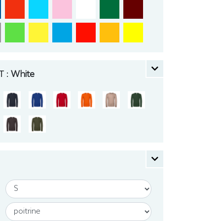
 :
White