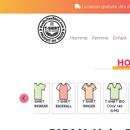
Livraison gratuite dès 
Homme
Femme
Enfant
H
T SHIRT BIO
T-SHIRT
T-SHIRT
T-SHIRT
T-SHIRT BIO
COL ROND
WORKWEAR
BASEBALL
RINGER
COLV 140
G/M2