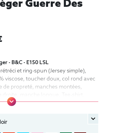
éger Guerre Des
€
ger - B&C - E150 LSL
étréci et ring-spun (Jersey simple),
% viscose, toucher doux, col rond avec
ande de propreté, manches montées,
e droite. manche longue, Tee-shirt,
B&C
oir