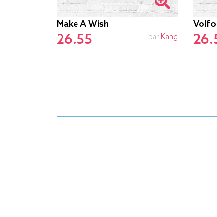
Make A Wish
Volfo
26.55
26.
par
Le.duc
par
Kang