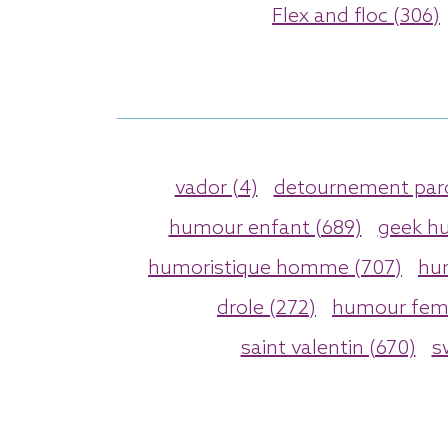
Flex and floc (306)
vador (4)
detournement paro
humour enfant (689)
geek h
humoristique homme (707)
hu
drole (272)
humour fem
saint valentin (670)
s