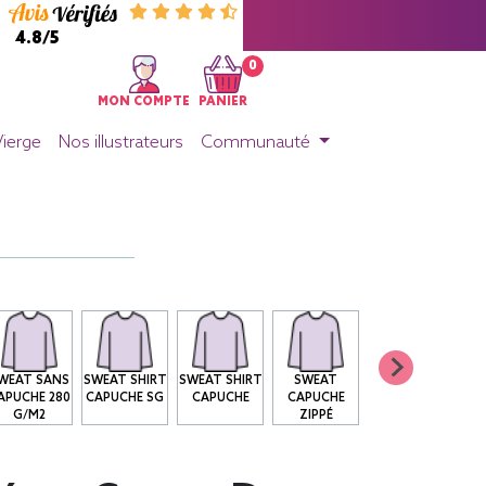
4.8/5
0
MON COMPTE
PANIER
Vierge
Nos illustrateurs
Communauté
WEAT SANS
SWEAT SHIRT
SWEAT SHIRT
SWEAT
APUCHE 280
CAPUCHE SG
CAPUCHE
CAPUCHE
G/M2
ZIPPÉ