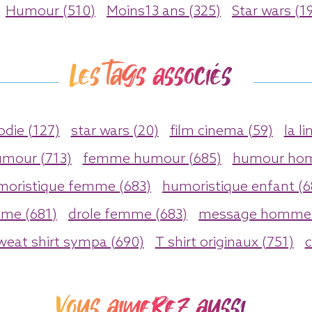
Humour (510)
Moins13 ans (325)
Star wars (1
Les tags associés
die (127)
star wars (20)
film cinema (59)
la li
umour (713)
femme humour (685)
humour hom
moristique femme (683)
humoristique enfant (6
me (681)
drole femme (683)
message homme 
weat shirt sympa (690)
T shirt originaux (751)
c
Vous aimerez aussi