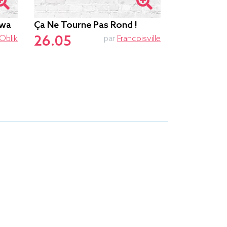
awa
Ça Ne Tourne Pas Rond !
Sans Mon Vé
26.05
Oblik
par
Francoisville
Pédales !
26.05