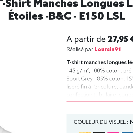
T-Shirt Manches Longues L
Étoiles -B&C - E150 LSL
A partir de
27,95 
Réalisé par
Loursin91
T-shirt manches longues lé
145 g/m², 100% coton, pré-r
Sport Grey : 85% coton, 15
liseré fin à l'encolure, b
confection tubulaire, coup
Léger, Homme, Col rond, 
COULEUR DU VISUEL :
N