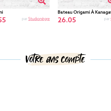
ni
Bateau Origami À Kanag
55
26.05
par
Studionègre
par
Votre avis compte