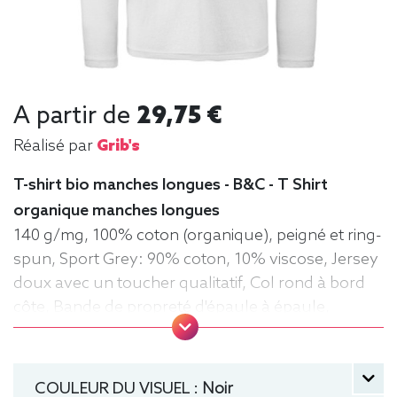
A partir de
29,75 €
Réalisé par
Grib's
T-shirt bio manches longues - B&C - T Shirt
organique manches longues
140 g/mg, 100% coton (organique), peigné et ring-
spun, Sport Grey: 90% coton, 10% viscose, Jersey
doux avec un toucher qualitatif, Col rond à bord
côte, Bande de propreté d'épaule à épaule,
Coutures latérales, puce de taille, Lavable jusqu'à
40°C, Coupe classique. Tee-shirt, manche longue,
Léger, Homme, Col rond, Bio / Organic, B&C
COULEUR DU VISUEL :
Noir