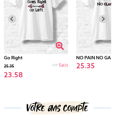
Go Right
NO PAIN NO GAM
25.35
par
Kang
p
25.35
23.58
Votre avis compte