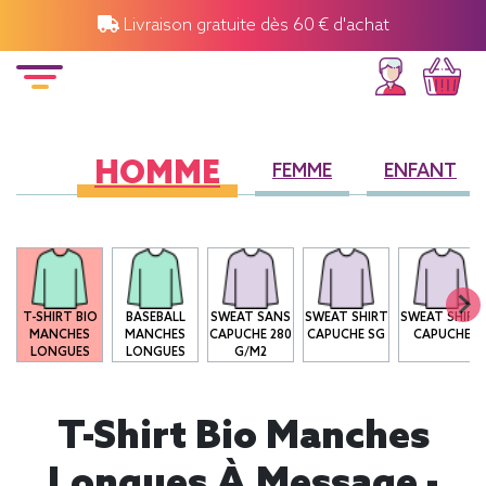
Livraison gratuite dès 60 € d'achat
HOMME
FEMME
ENFANT
T-SHIRT BIO
BASEBALL
SWEAT SANS
SWEAT SHIRT
SWEAT SHIRT
MANCHES
MANCHES
CAPUCHE 280
CAPUCHE SG
CAPUCHE
LONGUES
LONGUES
G/M2
T-Shirt Bio Manches
Longues À Message -