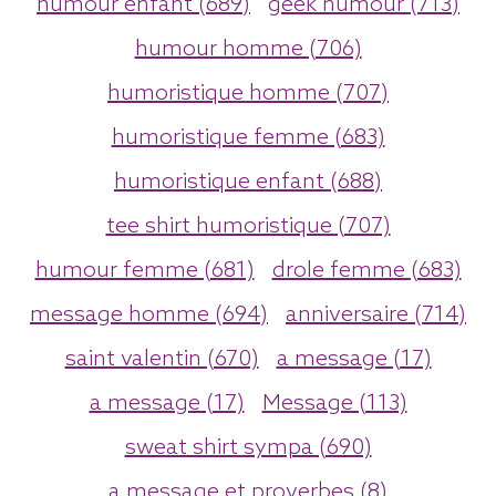
humour enfant (689)
geek humour (713)
humour homme (706)
humoristique homme (707)
humoristique femme (683)
humoristique enfant (688)
tee shirt humoristique (707)
humour femme (681)
drole femme (683)
message homme (694)
anniversaire (714)
saint valentin (670)
a message (17)
a message (17)
Message (113)
sweat shirt sympa (690)
a message et proverbes (8)