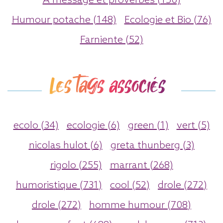
A message et proverbes (150)
Humour potache (148)
Ecologie et Bio (76)
Farniente (52)
Les tags associés
ecolo (34)
ecologie (6)
green (1)
vert (5)
nicolas hulot (6)
greta thunberg (3)
rigolo (255)
marrant (268)
humoristique (731)
cool (52)
drole (272)
drole (272)
homme humour (708)