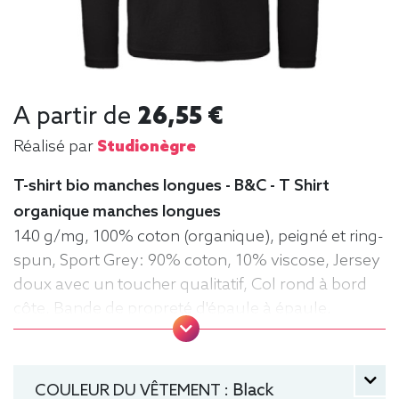
A partir de
26,55 €
Réalisé par
Studionègre
T-shirt bio manches longues - B&C - T Shirt
organique manches longues
140 g/mg, 100% coton (organique), peigné et ring-
spun, Sport Grey: 90% coton, 10% viscose, Jersey
doux avec un toucher qualitatif, Col rond à bord
côte, Bande de propreté d'épaule à épaule,
Coutures latérales, puce de taille, Lavable jusqu'à
40°C, Coupe classique. Tee-shirt, manche longue,
Léger, Homme, Col rond, Bio / Organic, B&C
COULEUR DU VÊTEMENT :
Black