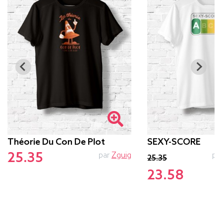
Théorie Du Con De Plot
SEXY-SCORE
25.35
par
Zguig
pa
25.35
23.58