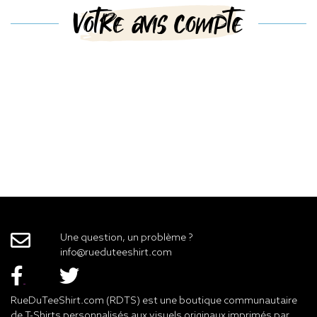
Votre avis compte
Une question, un problème ?
info@rueduteeshirt.com
RueDuTeeShirt.com (RDTS) est une boutique communautaire
de T-Shirts personnalisés aux visuels originaux imprimés par