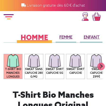
Livraison gratuite dès 60 € d'achat
HOMME
FEMME
ENFANT
T-SHIRT BIO
SWEAT SANS
SWEAT SHIRT
SWEAT SHIRT
SWEAT
MANCHES
CAPUCHE 280
CAPUCHE SG
CAPUCHE
CAPUCHE
LONGUES
G/M2
ZIPPÉ
T-Shirt Bio Manches
Longues Original