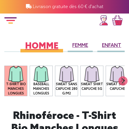
Livraison gratuite dès 60 € d'achat
HOMME
FEMME
ENFANT
T-SHIRT BIO
BASEBALL
SWEAT SANS
SWEAT SHIRT
SWEAT SHIRT
MANCHES
MANCHES
CAPUCHE 280
CAPUCHE SG
CAPUCHE
LONGUES
LONGUES
G/M2
Rhinoféroce - T-Shirt
Bio Manches Longues