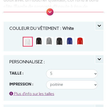
doux avec un toucher qualitatif, Col rond à bord
côte, Bande de propreté d'épaule à épaule,
Coutures latérales, puce de taille, Lavable jusqu'à
40°C, Coupe classique. Tee-shirt, manche longue,
Léger, Homme, Col rond, Bio / Organic, B&C
COULEUR DU VÊTEMENT :
White
PERSONNALISEZ :
TAILLE :
IMPRESSION :
Plus d'info sur les tailles