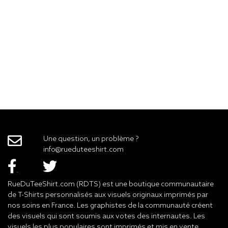
Une question, un problème ?
info@rueduteeshirt.com
RueDuTeeShirt.com (RDTS) est une boutique communautaire
de T-Shirts personnalisés aux visuels originaux imprimés par
nos soins en France. Les graphistes de la communauté créent
des visuels qui sont soumis aux votes des internautes. Les
visuels les plus populaires sont imprimés et mis en vente.