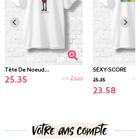
Tête De Noeud…
SEXY-SCORE
25.35
par
Zguig
pa
25.35
23.58
Votre avis compte