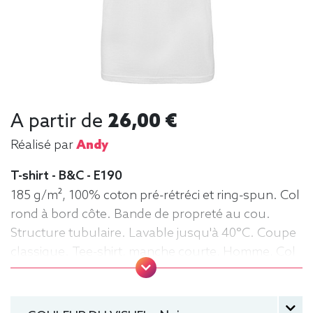
A partir de
26,00 €
Réalisé par
Andy
T-shirt - B&C - E190
185 g/m², 100% coton pré-rétréci et ring-spun. Col
rond à bord côte. Bande de propreté au cou.
Structure tubulaire. Lavable jusqu'à 40°C. Coupe
classique. Tee-shirt, manche courte, Homme, Col
rond, B&C