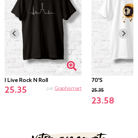
I Live Rock N Roll
70's
25.35
par
Graphismart
p
25.35
23.58