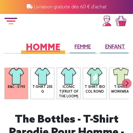
Livraison gratuite dès 60 € d'achat
HOMME
FEMME
ENFANT
B&C - E190
T-SHIRT 205
ICONIC
T SHIRT BIO
T-SHIRT
G
T(FRUIT OF
COL ROND
WORKWEAR
THE LOOM)
The Bottles - T-Shirt
Parodie Pour Homme -