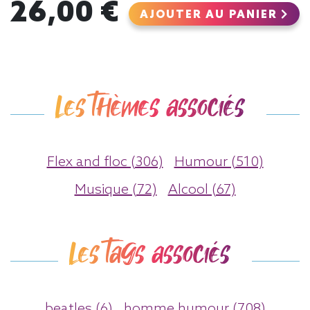
26,00 €
AJOUTER AU PANIER
Les thèmes associés
Flex and floc (306)
Humour (510)
Musique (72)
Alcool (67)
Les tags associés
beatles (6)
homme humour (708)