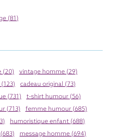
ge (81)
 (20)
vintage homme (29)
 (123)
cadeau original (73)
ue (731)
t-shirt humour (56)
r (713)
femme humour (685)
3)
humoristique enfant (688)
(683)
message homme (694)