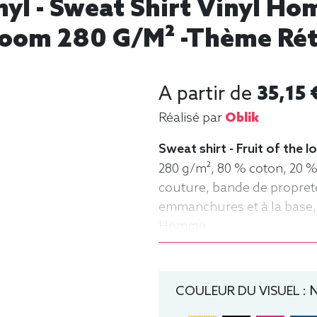
yl - Sweat Shirt Vinyl H
Loom 280 G/m² -thème Rétr
A partir de
35,15 
Réalisé par
Oblik
Sweat shirt - Fruit of the
280 g/m², 80 % coton, 20 %
couture, bande de propret
emmanchures et à la base, 
Homme
COULEUR DU VISUEL :
N