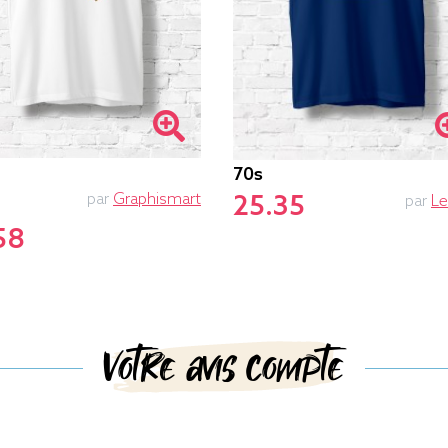
70s
par
Graphismart
25.35
par
L
58
Votre avis compte