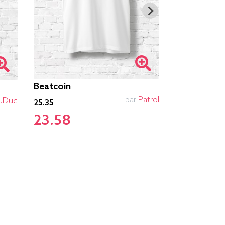
Beatcoin
ACDC
par
Patrol
e.duc
25.35
25.85
23.58
24.04