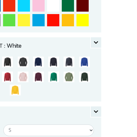
 :
White