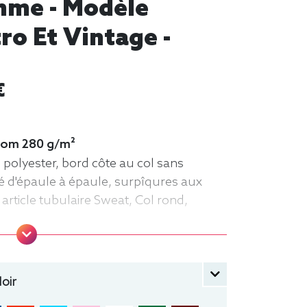
omme - Modèle
o Et Vintage -
€
 loom 280 g/m²
 polyester, bord côte au col sans
é d'épaule à épaule, surpîqures aux
article tubulaire Sweat, Col rond,
oir