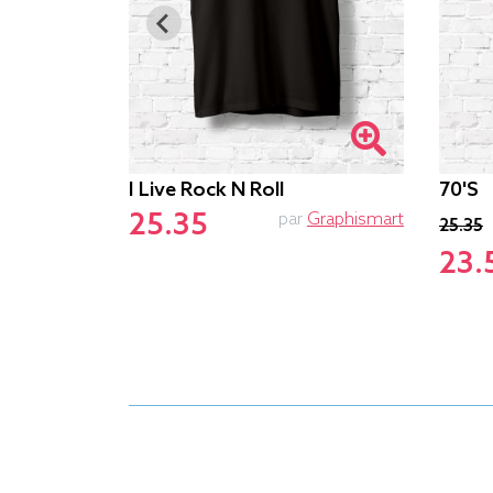
re
I Live Rock N Roll
70's
25.35
par
Kang
par
Graphismart
25.35
23.