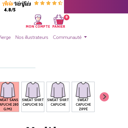
4.8/5
0
MON COMPTE
PANIER
Vierge
Nos illustrateurs
Communauté
WEAT SANS
SWEAT SHIRT
SWEAT SHIRT
SWEAT
APUCHE 280
CAPUCHE SG
CAPUCHE
CAPUCHE
G/M2
ZIPPÉ