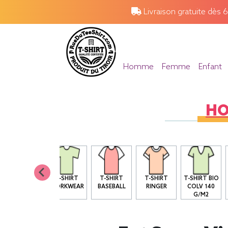
Livraison gratuite dès 
Homme
Femme
Enfant
H
T SHIRT BIO
T-SHIRT
T-SHIRT
T-SHIRT
T-SHIRT BIO
COL ROND
WORKWEAR
BASEBALL
RINGER
COLV 140
G/M2