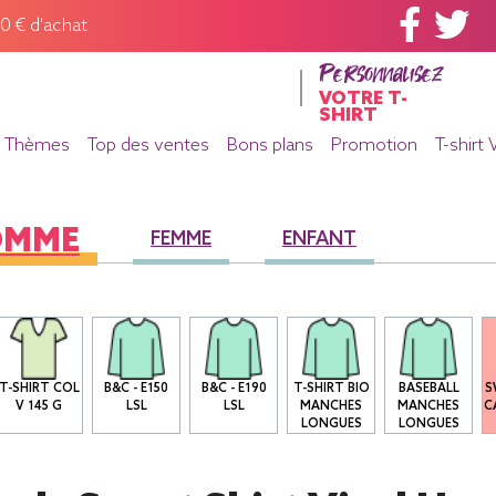
60 € d'achat
Personnalisez
VOTRE T-
SHIRT
Thèmes
Top des ventes
Bons plans
Promotion
T-shirt 
OMME
FEMME
ENFANT
T-SHIRT COL
B&C - E150
B&C - E190
T-SHIRT BIO
BASEBALL
S
V 145 G
LSL
LSL
MANCHES
MANCHES
C
LONGUES
LONGUES