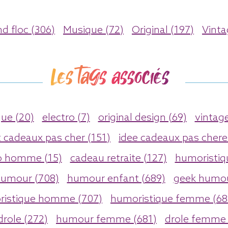
nd floc (306)
Musique (72)
Original (197)
Vinta
Les tags associés
ue (20)
electro (7)
original design (69)
vintage
t cadeaux pas cher (151)
idee cadeaux pas chere
o homme (15)
cadeau retraite (127)
humoristiq
umour (708)
humour enfant (689)
geek humou
istique homme (707)
humoristique femme (68
drole (272)
humour femme (681)
drole femme 