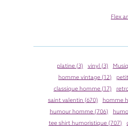
Flex a
platine (3)
vinyl (3)
Musiq
homme vintage (12)
peti
classique homme (17)
retr
saint valentin (670)
homme h
humour homme (706)
humor
tee shirt humoristique (707)