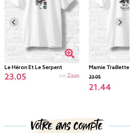
Le Héron Et Le Serpent
Mamie Traillette
23.05
par
Zguig
23.05
21.44
Votre avis compte