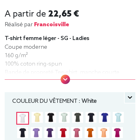
A partir de
22,65 €
Réalisé par
Francoisville
T-shirt femme léger - SG - Ladies
Coupe moderne
160 g/m²
100% coton ring-spun
Bande de propreté Tee-shirt, manche courte,
Léger, Femme, Col rond
COULEUR DU VÊTEMENT :
White