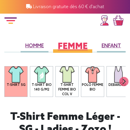
Livraison gratuite dès 60 € d'achat
FEMME
HOMME
ENFANT
T-SHIRT SG
T-SHIRT BIO
T-SHIRT
POLO FEMME
DEBARDEUR
140 G/M2
FEMME BIO
BIO
COL V
T-Shirt Femme Léger -
SG - Ladies - Zozo !