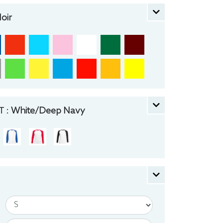
oir
 :
White/Deep Navy