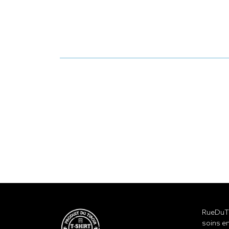
RueDuTe
soins en