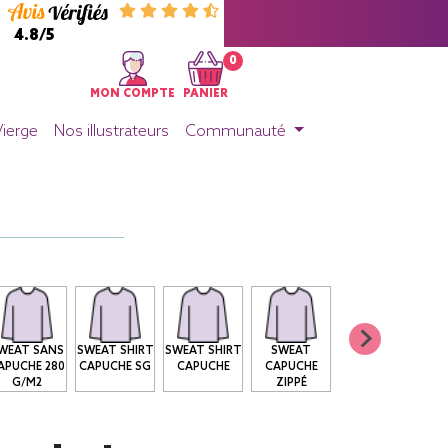
4.8/5
0
MON COMPTE
PANIER
Vierge
Nos illustrateurs
Communauté
WEAT SANS
SWEAT SHIRT
SWEAT SHIRT
SWEAT
APUCHE 280
CAPUCHE SG
CAPUCHE
CAPUCHE
G/M2
ZIPPÉ