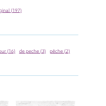
ginal (197)
ur (16)
de peche (3)
pêche (2)