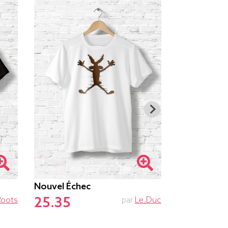
Nouvel Échec
Ne Pas Dér
25.35
25.85
Roots
par
Le.duc