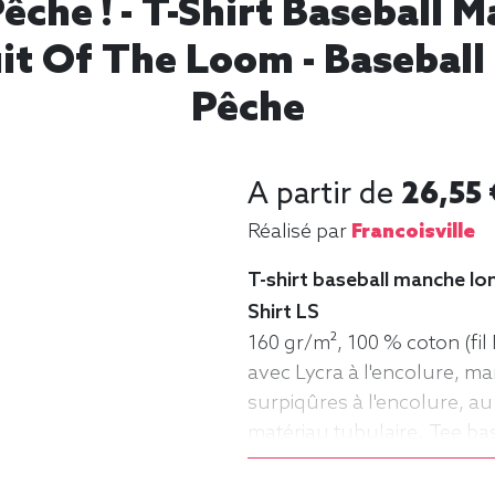
êche ! - T-Shirt Baseball
it Of The Loom - Baseball 
Pêche
A partir de
26,55 
Réalisé par
Francoisville
T-shirt baseball manche lon
Shirt LS
160 gr/m², 100 % coton (fil 
avec Lycra à l'encolure, m
surpiqûres à l'encolure, au
matériau tubulaire. Tee ba
Homme, Fruit of the loom