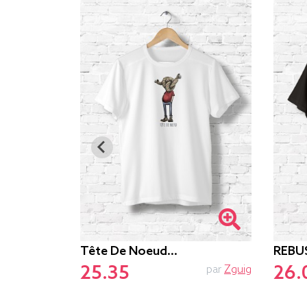
Tête De Noeud…
REBU
25.35
26.
Graphismart
par
Zguig