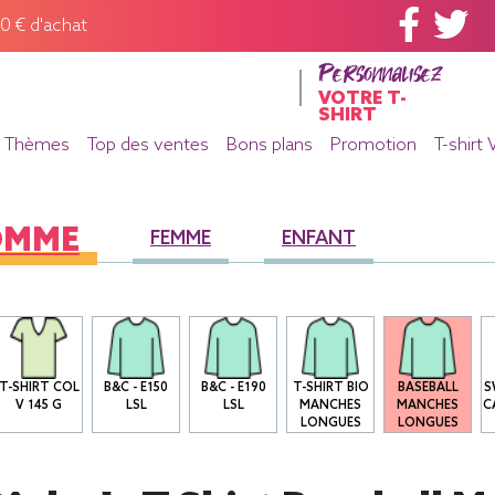
60 € d'achat
Personnalisez
VOTRE T-
SHIRT
Thèmes
Top des ventes
Bons plans
Promotion
T-shirt 
OMME
FEMME
ENFANT
T-SHIRT COL
B&C - E150
B&C - E190
T-SHIRT BIO
BASEBALL
S
V 145 G
LSL
LSL
MANCHES
MANCHES
C
LONGUES
LONGUES