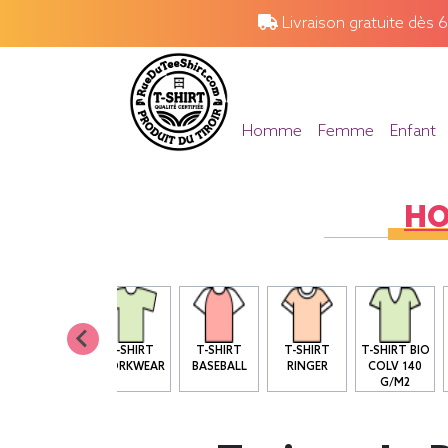
Livraison gratuite dès 
Homme
Femme
Enfant
H
T SHIRT BIO
T-SHIRT
T-SHIRT
T-SHIRT
T-SHIRT BIO
COL ROND
WORKWEAR
BASEBALL
RINGER
COLV 140
G/M2