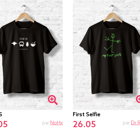
S
First Selfie
05
26.05
par
NoHx
par
Dr 