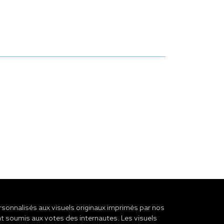
onnalisés aux visuels originaux imprimés par nos
t soumis aux votes des internautes. Les visuels