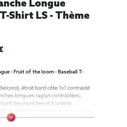
 Manche Longue
T-Shirt LS - Thème
€
gue - Fruit of the loom - Baseball T-
Belcoro), étroit bord côte 1x1 contrasté
anches longues raglan contrastées,
 bord des manches et à la taille,
seball, Tee-shirt, manche longue, Léger,