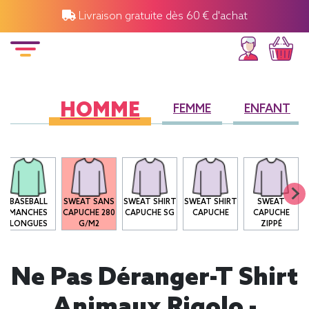
Livraison gratuite dès 60 € d'achat
HOMME
FEMME
ENFANT
BASEBALL
SWEAT SANS
SWEAT SHIRT
SWEAT SHIRT
SWEAT
MANCHES
CAPUCHE 280
CAPUCHE SG
CAPUCHE
CAPUCHE
LONGUES
G/M2
ZIPPÉ
Ne Pas Déranger-T Shirt
Animaux Rigolo -