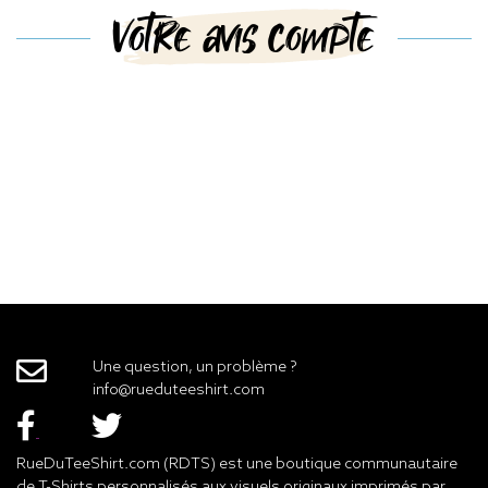
Votre avis compte
Une question, un problème ?
info@rueduteeshirt.com
RueDuTeeShirt.com (RDTS) est une boutique communautaire
de T-Shirts personnalisés aux visuels originaux imprimés par