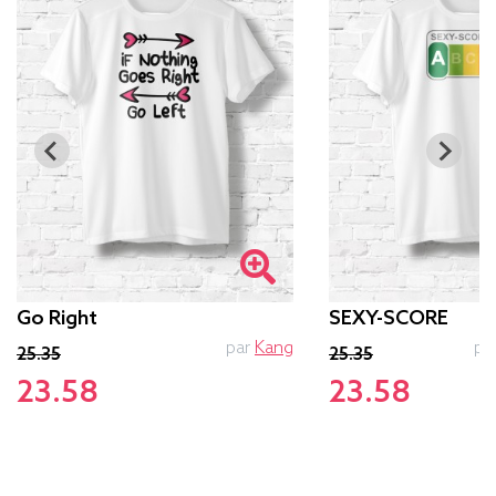
Go Right
SEXY-SCORE
par
Kang
pa
25.35
25.35
23.58
23.58