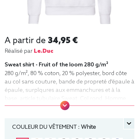
A partir de
34,95 €
Réalisé par
Le.duc
Sweat shirt - Fruit of the loom 280 g/m²
280 g/m², 80 % coton, 20 % polyester, bord côte
au col sans couture, bande de propreté d'épaule à
épaule, surpîqures aux emmanchures et à la
base, article tubulaire Sweat, Col rond, Homme
COULEUR DU VÊTEMENT :
White