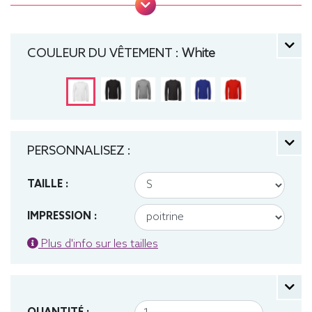
Coutures latérales, puce de taille, Lavable jusqu'à
40°C, Coupe classique. Tee-shirt, manche longue,
Léger, Homme, Col rond, Bio / Organic, B&C
COULEUR DU VÊTEMENT :
White
PERSONNALISEZ :
TAILLE :
IMPRESSION :
Plus d'info sur les tailles