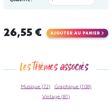
QUANTITÉ :
26,55 €
AJOUTER AU PANIER
Les thèmes associés
Musique (72)
Graphique (108)
Vintage (81)