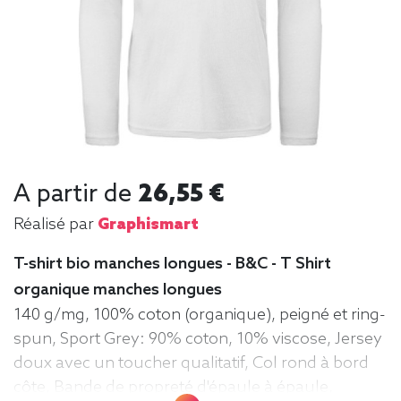
A partir de
26,55 €
Réalisé par
Graphismart
T-shirt bio manches longues - B&C - T Shirt
organique manches longues
140 g/mg, 100% coton (organique), peigné et ring-
spun, Sport Grey: 90% coton, 10% viscose, Jersey
doux avec un toucher qualitatif, Col rond à bord
côte, Bande de propreté d'épaule à épaule,