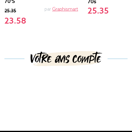
70's
70s
par
Graphismart
25.35
25.35
23.58
Votre avis compte