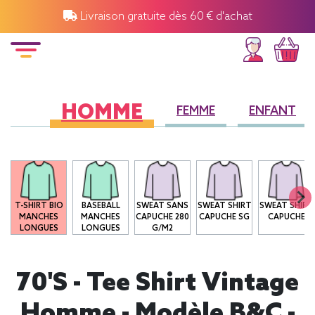
Livraison gratuite dès 60 € d'achat
HOMME
FEMME
ENFANT
T-SHIRT BIO
BASEBALL
SWEAT SANS
SWEAT SHIRT
SWEAT SHIRT
MANCHES
MANCHES
CAPUCHE 280
CAPUCHE SG
CAPUCHE
LONGUES
LONGUES
G/M2
70's - Tee Shirt Vintage
Homme - Modèle B&C -