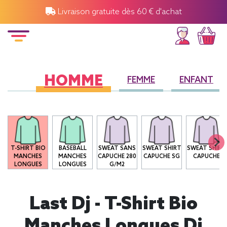
Livraison gratuite dès 60 € d'achat
HOMME
FEMME
ENFANT
T-SHIRT BIO
BASEBALL
SWEAT SANS
SWEAT SHIRT
SWEAT SHIRT
MANCHES
MANCHES
CAPUCHE 280
CAPUCHE SG
CAPUCHE
LONGUES
LONGUES
G/M2
Last Dj - T-Shirt Bio
Manches Longues Dj