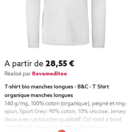
A partir de
28,55 €
Réalisé par
Revameditee
T-shirt bio manches longues - B&C - T Shirt
organique manches longues
140 g/mg, 100% coton (organique), peigné et ring-
spun, Sport Grey: 90% coton, 10% viscose, Jersey
doux avec un toucher qualitatif, Col rond à bord
côte, Bande de propreté d'épaule à épaule,