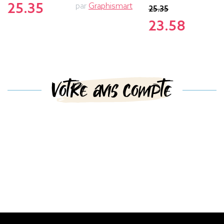
25.35
par
Graphismart
p
25.35
23.58
Votre avis compte