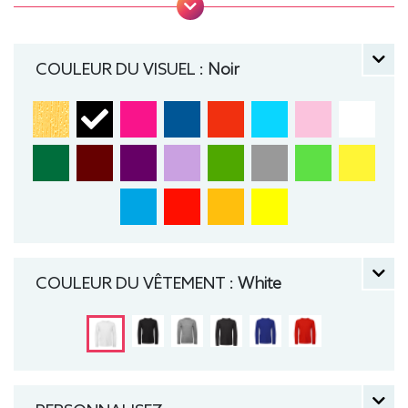
Coutures latérales, puce de taille, Lavable jusqu'à
40°C, Coupe classique. Tee-shirt, manche longue,
Léger, Homme, Col rond, Bio / Organic, B&C
COULEUR DU VISUEL :
Noir
COULEUR DU VÊTEMENT :
White