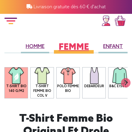
Livraison gratuite dès 60 € d'achat
FEMME
HOMME
ENFANT
T-SHIRT BIO
T-SHIRT
POLO FEMME
DEBARDEUR
B&C E150 LSL
140 G/M2
FEMME BIO
BIO
COL V
T-Shirt Femme Bio
Original Et Drole