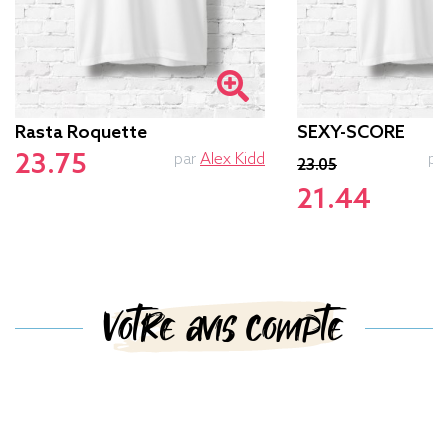
Rasta Roquette
SEXY-SCORE
23.75
par
Alex Kidd
pa
23.05
21.44
Votre avis compte