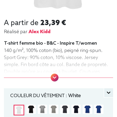
A partir de
23,39 €
Réalisé par
Alex Kidd
T-shirt femme bio - B&C - Inspire T/women
140 g/m², 100% coton (bio), peigné ring-spun.
Sport Grey: 90% coton, 10% viscose. Jersey
simple. Fin bord côte au col. Bande de propreté.
Double piqûre au cou et à l'ourlet. Coutures
latérales. Surface très lisse. Tee-shirt,
manche courte, Léger, Femme, Col rond, Bio /
Organic, B&C
COULEUR DU VÊTEMENT :
White