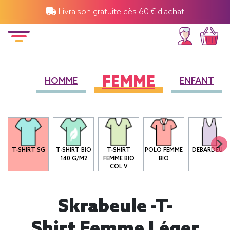
Livraison gratuite dès 60 € d'achat
FEMME
HOMME
ENFANT
T-SHIRT SG
T-SHIRT BIO
T-SHIRT
POLO FEMME
DEBARDEUR
140 G/M2
FEMME BIO
BIO
COL V
Skrabeule -T-
Shirt Femme Léger