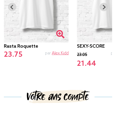
Rasta Roquette
SEXY-SCORE
23.75
par
Alex Kidd
pa
23.05
21.44
Votre avis compte