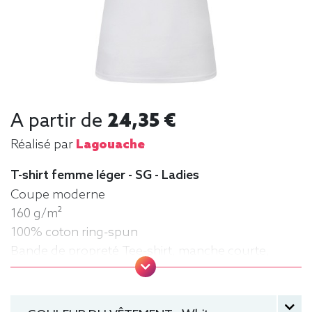
A partir de
24,35 €
Réalisé par
Lagouache
T-shirt femme léger - SG - Ladies
Coupe moderne
160 g/m²
100% coton ring-spun
Bande de propreté Tee-shirt, manche courte,
Léger, Femme, Col rond