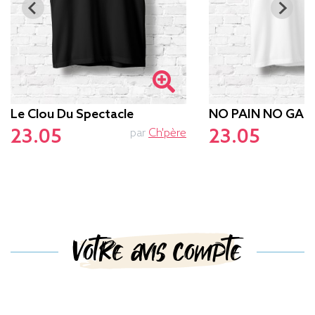
Le Clou Du Spectacle
NO PAIN NO GAM
23.05
23.05
par
Ch'père
p
Votre avis compte