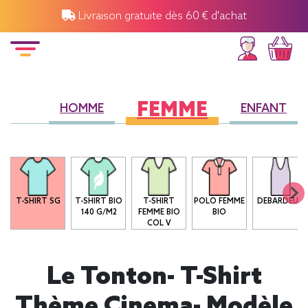
Livraison gratuite dès 60 € d'achat
FEMME
HOMME
ENFANT
T-SHIRT SG
T-SHIRT BIO
T-SHIRT
POLO FEMME
DEBARDEUR
140 G/M2
FEMME BIO
BIO
COL V
Le Tonton- T-Shirt
Thème Cinema- Modèle