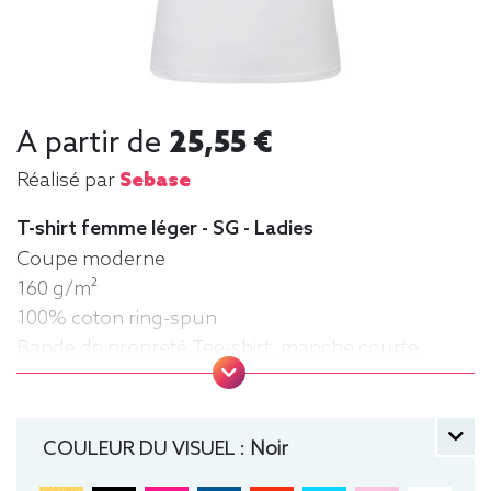
A partir de
25,55 €
Réalisé par
Sebase
T-shirt femme léger - SG - Ladies
Coupe moderne
160 g/m²
100% coton ring-spun
Bande de propreté Tee-shirt, manche courte,
Léger, Femme, Col rond
COULEUR DU VISUEL :
Noir