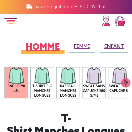
Livraison gratuite dès 60 € d'achat
HOMME
FEMME
ENFANT
B&C - E190
T-SHIRT BIO
BASEBALL
SWEAT SANS
SWEAT SHIRT
LSL
MANCHES
MANCHES
CAPUCHE 280
CAPUCHE SG
LONGUES
LONGUES
G/M2
T-
Shirt Manches Longues