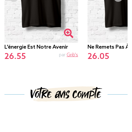
L'énergie Est Notre Avenir
Ne Remets Pas À
26.55
26.05
par
Grib's
Votre avis compte