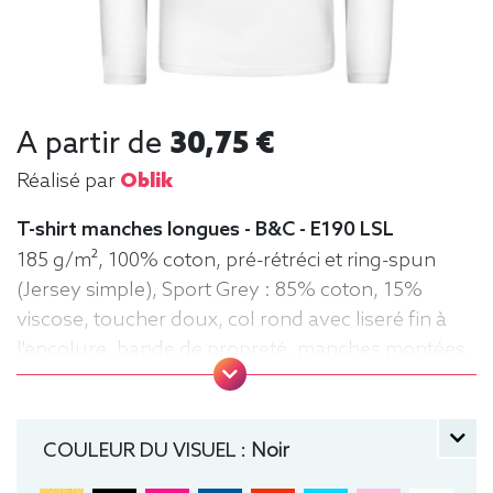
A partir de
30,75 €
Réalisé par
Oblik
T-shirt manches longues - B&C - E190 LSL
185 g/m², 100% coton, pré-rétréci et ring-spun
(Jersey simple), Sport Grey : 85% coton, 15%
viscose, toucher doux, col rond avec liseré fin à
l'encolure, bande de propreté, manches montées,
confection tubulaire, coupe droite
manche longue, Tee-shirt, Homme, Col rond, B&C
COULEUR DU VISUEL :
Noir