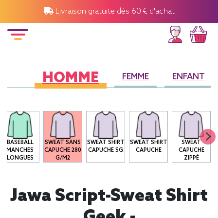
Livraison gratuite dès 60 € d'achat
HOMME
FEMME
ENFANT
BASEBALL
SWEAT SANS
SWEAT SHIRT
SWEAT SHIRT
SWEAT
MANCHES
CAPUCHE 280
CAPUCHE SG
CAPUCHE
CAPUCHE
LONGUES
G/M2
ZIPPÉ
Jawa Script-Sweat Shirt
Geek -