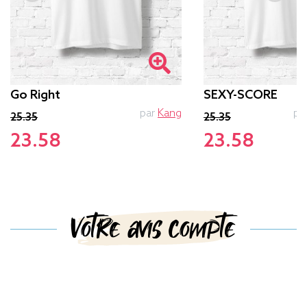
Go Right
SEXY-SCORE
par
Kang
pa
25.35
25.35
23.58
23.58
Votre avis compte