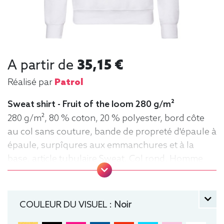
A partir de
35,15 €
Réalisé par
Patrol
Sweat shirt - Fruit of the loom 280 g/m²
280 g/m², 80 % coton, 20 % polyester, bord côte
au col sans couture, bande de propreté d'épaule à
épaule, surpîqures aux emmanchures et à la
base, article tubulaire Sweat, Col rond, Homme
COULEUR DU VISUEL :
Noir