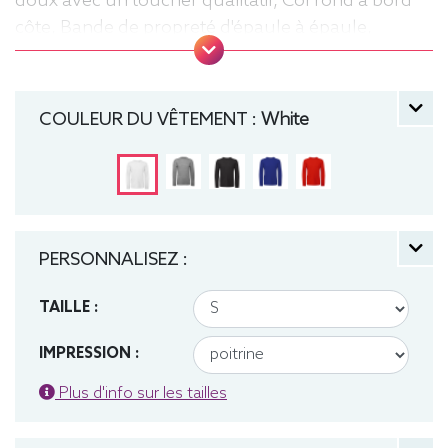
doux avec un toucher qualitatif, Col rond à bord
côte, Bande de propreté d'épaule à épaule,
Coutures latérales, puce de taille, Lavable jusqu'à
40°C, Coupe classique. Tee-shirt, manche longue,
Léger, Homme, Col rond, Bio / Organic, B&C
COULEUR DU VÊTEMENT :
White
PERSONNALISEZ :
TAILLE :
IMPRESSION :
Plus d'info sur les tailles