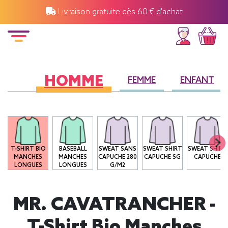
Livraison gratuite dès 60 € d'achat
HOMME
FEMME
ENFANT
T-SHIRT BIO
BASEBALL
SWEAT SANS
SWEAT SHIRT
SWEAT SHIRT
MANCHES
MANCHES
CAPUCHE 280
CAPUCHE SG
CAPUCHE
LONGUES
LONGUES
G/M2
MR. CAVATRANCHER -
T-Shirt Bio Manches