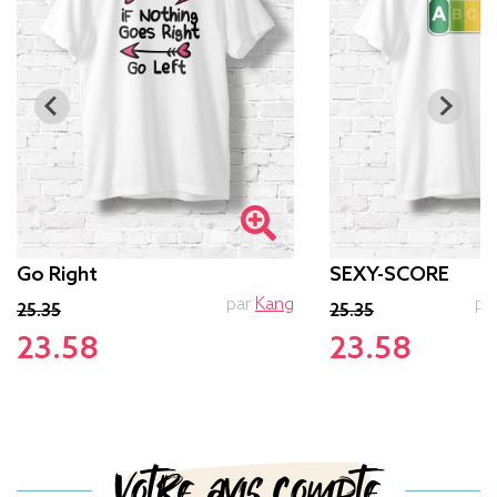
Go Right
SEXY-SCORE
par
Kang
pa
25.35
25.35
23.58
23.58
Votre avis compte