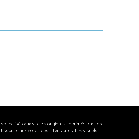
onnalisés aux visuels originaux imprimés par nos
t soumis aux votes des internautes. Les visuels