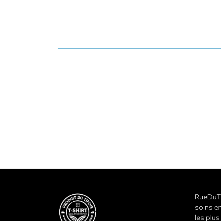
RueDuTe
soins en
les plus