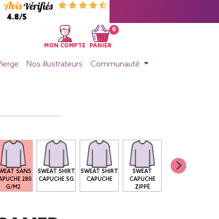
4.8/5
0
MON COMPTE
PANIER
Vierge
Nos illustrateurs
Communauté
WEAT SANS
SWEAT SHIRT
SWEAT SHIRT
SWEAT
APUCHE 280
CAPUCHE SG
CAPUCHE
CAPUCHE
G/M2
ZIPPÉ