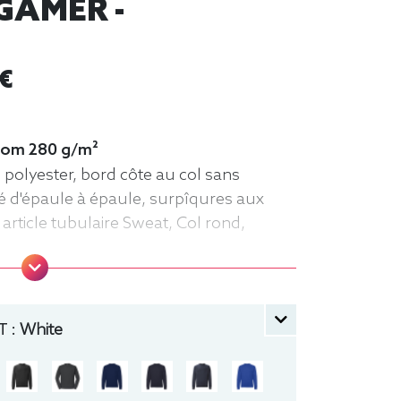
 GAMER -
 €
 loom 280 g/m²
 polyester, bord côte au col sans
é d'épaule à épaule, surpîqures aux
article tubulaire Sweat, Col rond,
 :
White