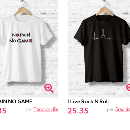
AIN NO GAME
I Live Rock N Roll
35
25.35
par
Francoisville
par
Graphi