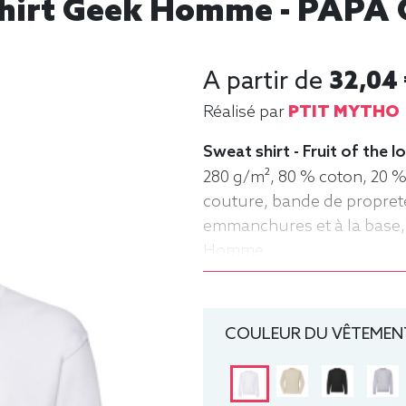
hirt Geek Homme - PAPA
A partir de
32,04
Réalisé par
PTIT MYTHO
Sweat shirt - Fruit of the
280 g/m², 80 % coton, 20 %
couture, bande de propret
emmanchures et à la base, 
Homme
COULEUR DU VÊTEMENT