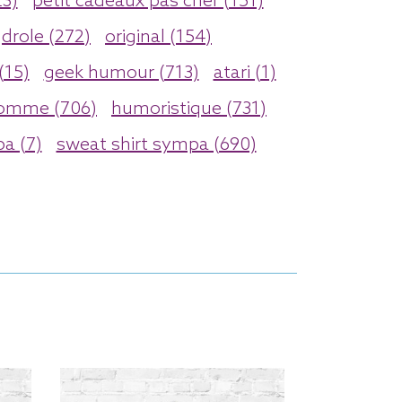
23)
petit cadeaux pas cher (151)
drole (272)
original (154)
(15)
geek humour (713)
atari (1)
omme (706)
humoristique (731)
pa (7)
sweat shirt sympa (690)