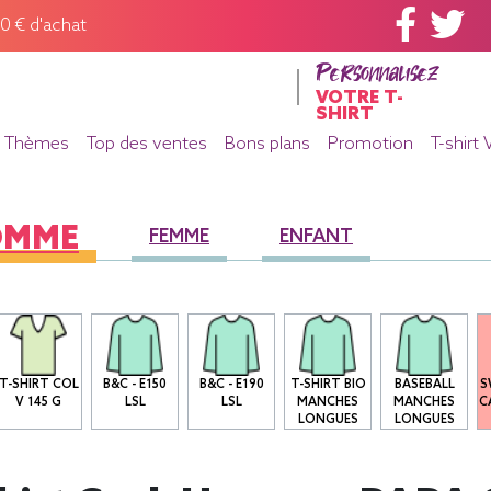
60 € d'achat
Personnalisez
VOTRE T-
SHIRT
Thèmes
Top des ventes
Bons plans
Promotion
T-shirt 
OMME
FEMME
ENFANT
T-SHIRT COL
B&C - E150
B&C - E190
T-SHIRT BIO
BASEBALL
S
V 145 G
LSL
LSL
MANCHES
MANCHES
C
LONGUES
LONGUES