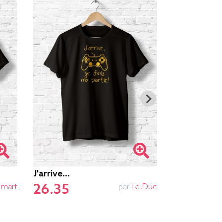
J'arrive...
Ne Pas Dér
26.35
25.85
smart
par
Le.duc