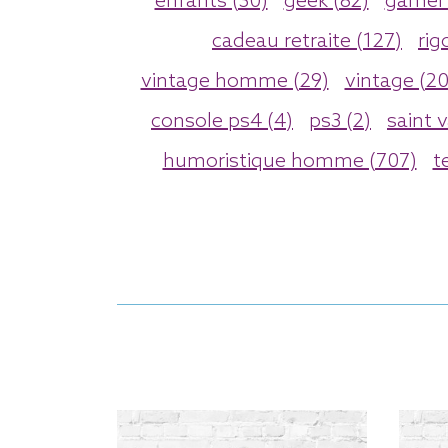
enfants (30)
geek (82)
gamer 
cadeau retraite (127)
rig
vintage homme (29)
vintage (20
console ps4 (4)
ps3 (2)
saint 
humoristique homme (707)
t