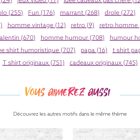
(24)
jeux video (17)
idee cadeaux pas chere (1
olo (255)
Fun (176)
marrant (268)
drole (272)
)
homme vintage (12)
retro (9)
retro homme 
valentin (670)
homme humour (708)
humour h
ee shirt humoristique (707)
papa (16)
t shirt pa
T shirt originaux (751)
cadeaux originaux (745)
Vous aimerez aussi
Découvrez les autres motifs dans le même thème