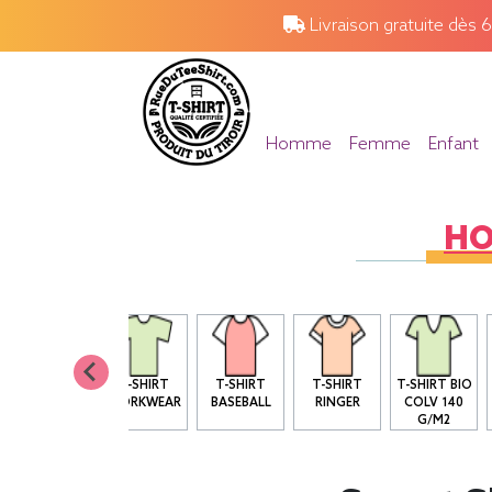
Livraison gratuite dès 
Homme
Femme
Enfant
H
T SHIRT BIO
T-SHIRT
T-SHIRT
T-SHIRT
T-SHIRT BIO
COL ROND
WORKWEAR
BASEBALL
RINGER
COLV 140
G/M2