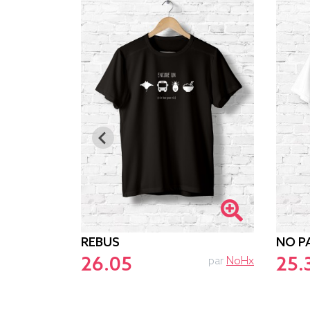
REBUS
NO P
26.05
25.
par
Baxt
par
NoHx