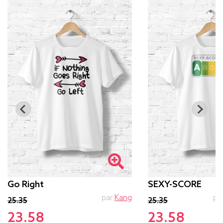
Go Right
SEXY-SCORE
par
Kang
pa
25.35
25.35
23.58
23.58