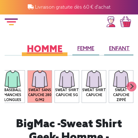
Livraison gratuite dès 60 € d'achat
HOMME
FEMME
ENFANT
BASEBALL
SWEAT SANS
SWEAT SHIRT
SWEAT SHIRT
SWEAT
MANCHES
CAPUCHE 280
CAPUCHE SG
CAPUCHE
CAPUCHE
LONGUES
G/M2
ZIPPÉ
BigMac -Sweat Shirt
Geek- Homme -