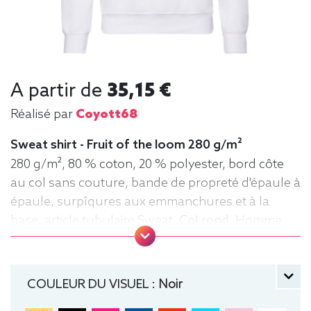
A partir de
35,15 €
Réalisé par
Coyott68
Sweat shirt - Fruit of the loom 280 g/m²
280 g/m², 80 % coton, 20 % polyester, bord côte
au col sans couture, bande de propreté d'épaule à
épaule, surpîqures aux emmanchures et à la
base, article tubulaire Sweat, Col rond, Homme
COULEUR DU VISUEL :
Noir