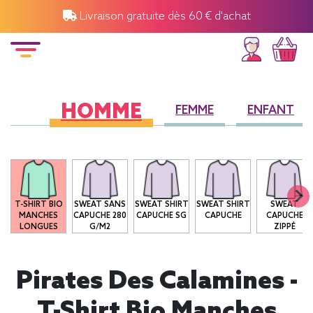
Livraison gratuite dès 60 € d'achat
HOMME
FEMME
ENFANT
T-SHIRT BIO
SWEAT SANS
SWEAT SHIRT
SWEAT SHIRT
SWEAT
MANCHES
CAPUCHE 280
CAPUCHE SG
CAPUCHE
CAPUCHE
LONGUES
G/M2
ZIPPÉ
Pirates Des Calamines -
T-Shirt Bio Manches