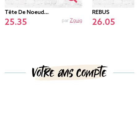
Tête De Noeud…
REBUS
25.35
26.05
par
Zguig
Votre avis compte