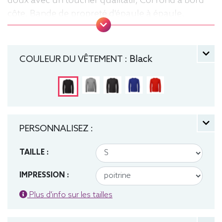
doux avec un toucher qualitatif, Col rond à bord
côte, Bande de propreté d'épaule à épaule,
Coutures latérales, puce de taille, Lavable jusqu'à
40°C, Coupe classique. Tee-shirt, manche longue,
Léger, Homme, Col rond, Bio / Organic, B&C
COULEUR DU VÊTEMENT :
Black
PERSONNALISEZ :
TAILLE :
IMPRESSION :
Plus d'info sur les tailles