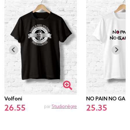
Volfoni
NO PAIN NO GAM
26.55
25.35
par
Studionègre
p