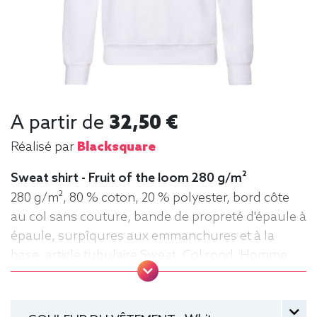
A partir de
32,50 €
Réalisé par
Blacksquare
Sweat shirt - Fruit of the loom 280 g/m²
280 g/m², 80 % coton, 20 % polyester, bord côte
au col sans couture, bande de propreté d'épaule à
épaule, surpîqures aux emmanchures et à la
base, article tubulaire Sweat, Col rond, Homme