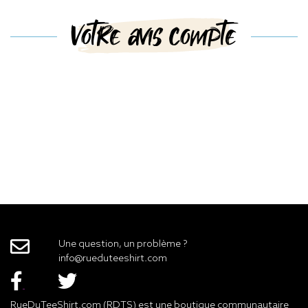
Votre avis compte
Une question, un problème ?
info@rueduteeshirt.com
RueDuTeeShirt.com (RDTS) est une boutique communautaire