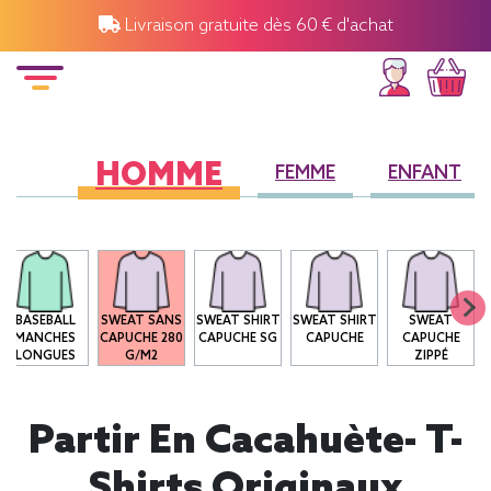
Livraison gratuite dès 60 € d'achat
HOMME
FEMME
ENFANT
BASEBALL
SWEAT SANS
SWEAT SHIRT
SWEAT SHIRT
SWEAT
MANCHES
CAPUCHE 280
CAPUCHE SG
CAPUCHE
CAPUCHE
LONGUES
G/M2
ZIPPÉ
Partir En Cacahuète- T-
Shirts Originaux