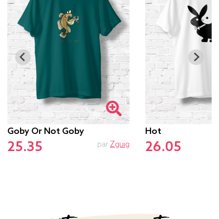
Goby Or Not Goby
Hot
25.35
26.05
par
Zguig