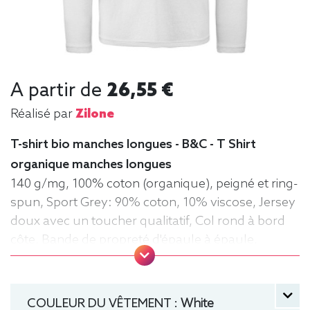
A partir de
26,55 €
Réalisé par
Zilone
T-shirt bio manches longues - B&C - T Shirt
organique manches longues
140 g/mg, 100% coton (organique), peigné et ring-
spun, Sport Grey: 90% coton, 10% viscose, Jersey
doux avec un toucher qualitatif, Col rond à bord
côte, Bande de propreté d'épaule à épaule,
Coutures latérales, puce de taille, Lavable jusqu'à
40°C, Coupe classique. Tee-shirt, manche longue,
Léger, Homme, Col rond, Bio / Organic, B&C
COULEUR DU VÊTEMENT :
White