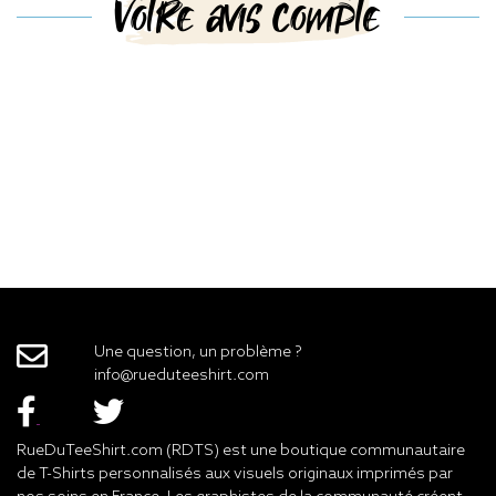
Votre avis compte
Une question, un problème ?
info@rueduteeshirt.com
RueDuTeeShirt.com (RDTS) est une boutique communautaire
de T-Shirts personnalisés aux visuels originaux imprimés par