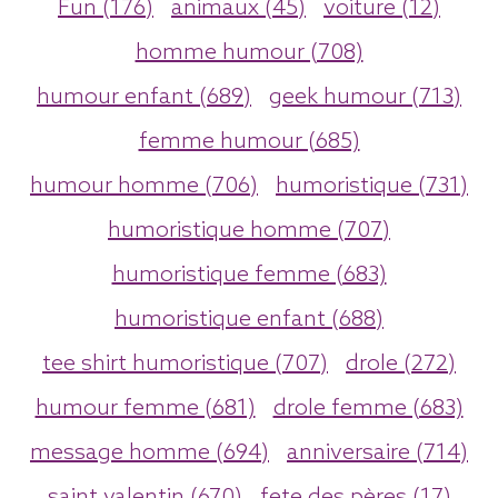
Fun (176)
animaux (45)
voiture (12)
homme humour (708)
humour enfant (689)
geek humour (713)
femme humour (685)
humour homme (706)
humoristique (731)
humoristique homme (707)
humoristique femme (683)
humoristique enfant (688)
tee shirt humoristique (707)
drole (272)
humour femme (681)
drole femme (683)
message homme (694)
anniversaire (714)
saint valentin (670)
fete des pères (17)