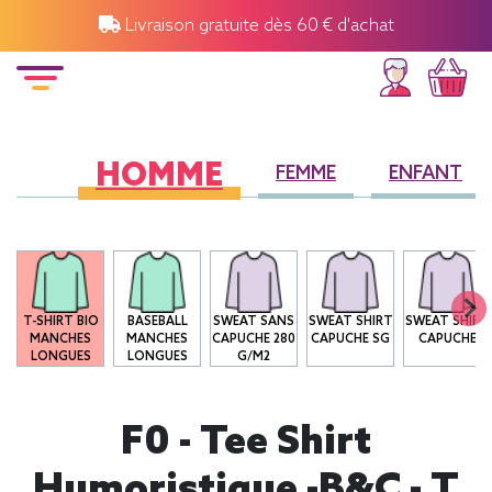
Livraison gratuite dès 60 € d'achat
HOMME
FEMME
ENFANT
T-SHIRT BIO
BASEBALL
SWEAT SANS
SWEAT SHIRT
SWEAT SHIRT
MANCHES
MANCHES
CAPUCHE 280
CAPUCHE SG
CAPUCHE
LONGUES
LONGUES
G/M2
F0 - Tee Shirt
Humoristique -B&C - T