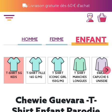
Livraison gratuite dès 60 € d'achat
ENFANT
HOMME
FEMME
T-SHIRT SG
T-SHIRT FILLE
T SHIRT
T SHIRT
SWEAT
KIDS
165 G/M2
ICONIC GIRL
MANCHES
CAPUCHE SG
150G/M2
LONGUES
UNISEXE
Chewie Guevara -T-
Shirt Enfant Parodie