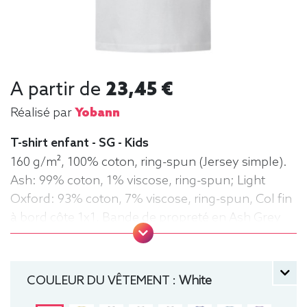
A partir de
23,45 €
Réalisé par
Yobann
T-shirt enfant - SG - Kids
160 g/m², 100% coton, ring-spun (Jersey simple).
Ash: 99% coton, 1% viscose, ring-spun; Light
Oxford: 93% coton, 7% viscose, ring-spun, Col fin
à bord côte 1x1, Bande de propreté en Ash Grey
(White et Ash Grey: bande en Light Oxford), Sans
étiquette, double surpiqûres aux manches et à
l'ourlet, Coutures latérales, Coupe moderne. Tee-
COULEUR DU VÊTEMENT :
White
shirt, manche courte, Léger, Enfant, Col rond