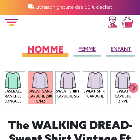
Livraison gratuite dès 60 € d'achat
HOMME
FEMME
ENFANT
BASEBALL
SWEAT SANS
SWEAT SHIRT
SWEAT SHIRT
SWEAT
MANCHES
CAPUCHE 280
CAPUCHE SG
CAPUCHE
CAPUCHE
LONGUES
G/M2
ZIPPÉ
The WALKING DREAD-
Sweat Shirt Vintage Et