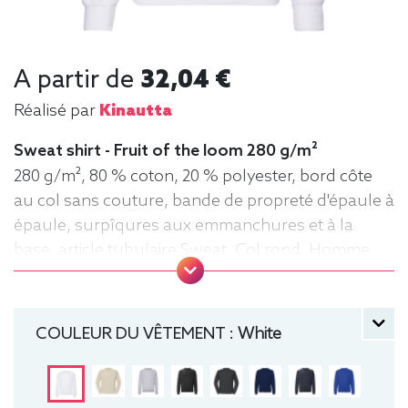
A partir de
32,04 €
Réalisé par
Kinautta
Sweat shirt - Fruit of the loom 280 g/m²
280 g/m², 80 % coton, 20 % polyester, bord côte
au col sans couture, bande de propreté d'épaule à
épaule, surpîqures aux emmanchures et à la
base, article tubulaire Sweat, Col rond, Homme
COULEUR DU VÊTEMENT :
White