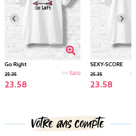
Go Right
SEXY-SCORE
par
Kang
pa
25.35
25.35
23.58
23.58
Votre avis compte