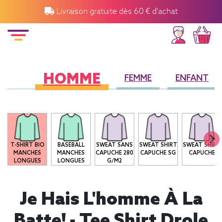
Livraison gratuite dès 60 € d'achat
HOMME
FEMME
ENFANT
T-SHIRT BIO
BASEBALL
SWEAT SANS
SWEAT SHIRT
SWEAT SHIRT
MANCHES
MANCHES
CAPUCHE 280
CAPUCHE SG
CAPUCHE
LONGUES
LONGUES
G/M2
Je Hais L'homme À La
Batte! - Tee Shirt Drole