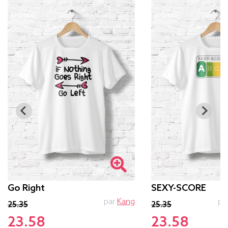
Go Right
SEXY-SCORE
par
Kang
pa
25.35
25.35
23.58
23.58