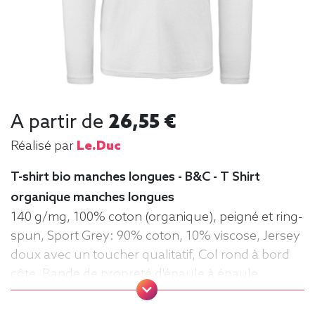
A partir de
26,55 €
Réalisé par
Le.duc
T-shirt bio manches longues - B&C - T Shirt
organique manches longues
140 g/mg, 100% coton (organique), peigné et ring-
spun, Sport Grey: 90% coton, 10% viscose, Jersey
doux avec un toucher qualitatif, Col rond à bord
côte, Bande de propreté d'épaule à épaule,
Coutures latérales, puce de taille, Lavable jusqu'à
40°C, Coupe classique. Tee-shirt, manche longue,