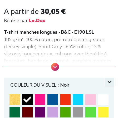
A partir de
30,05 €
Réalisé par
Le.duc
T-shirt manches longues - B&C - E190 LSL
185 g/m², 100% coton, pré-rétréci et ring-spun
(Jersey simple), Sport Grey : 85% coton, 15%
viscose, toucher doux, col rond avec liseré fin à
l'encolure, bande de propreté, manches montées,
confection tubulaire, coupe droite
manche longue, Tee-shirt, Homme, Col rond, B&C
COULEUR DU VISUEL :
Noir