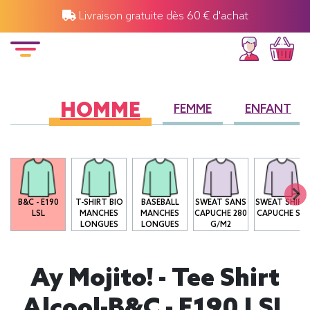
Livraison gratuite dès 60 € d'achat
HOMME
FEMME
ENFANT
B&C - E190
T-SHIRT BIO
BASEBALL
SWEAT SANS
SWEAT SHIRT
LSL
MANCHES
MANCHES
CAPUCHE 280
CAPUCHE SG
LONGUES
LONGUES
G/M2
Ay Mojito! - Tee Shirt
Alcool-B&C - E190 LSL