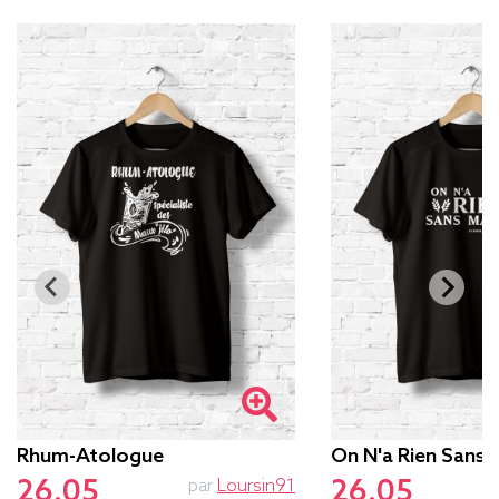
Rhum-Atologue
On N'a Rien Sans 
26.05
26.05
par
Loursin91