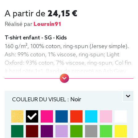
A partir de
24,15 €
Réalisé par
Loursin91
T-shirt enfant - SG - Kids
160 g/m², 100% coton, ring-spun (Jersey simple).
Ash: 99% coton, 1% viscose, ring-spun; Light
Oxford: 93% coton, 7% viscose, ring-spun, Col fin
à bord côte 1x1, Bande de propreté en Ash Grey
(White et Ash Grey: bande en Light Oxford), Sans
étiquette, double surpiqûres aux manches et à
l'ourlet, Coutures latérales, Coupe moderne. Tee-
COULEUR DU VISUEL :
Noir
shirt, manche courte, Léger, Enfant, Col rond