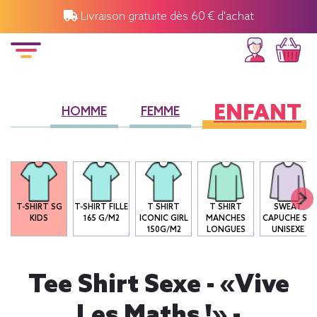
Livraison gratuite dès 60 € d'achat
ENFANT
HOMME
FEMME
T-SHIRT SG
T-SHIRT FILLE
T SHIRT
T SHIRT
SWEAT
KIDS
165 G/M2
ICONIC GIRL
MANCHES
CAPUCHE SG
150G/M2
LONGUES
UNISEXE
Tee Shirt Sexe - «Vive
Les Maths !» -