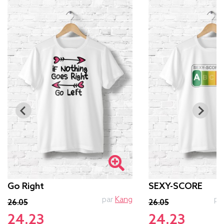
Go Right
SEXY-SCORE
par
Kang
pa
26.05
26.05
24.23
24.23