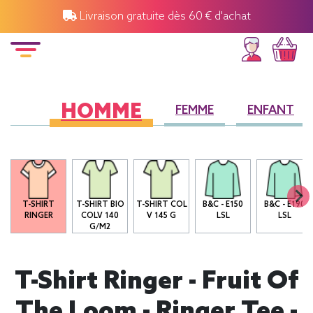
Livraison gratuite dès 60 € d'achat
HOMME
FEMME
ENFANT
T-SHIRT
T-SHIRT BIO
T-SHIRT COL
B&C - E150
B&C - E190
R
RINGER
COLV 140
V 145 G
LSL
LSL
G/M2
T-Shirt Ringer - Fruit Of
The Loom - Ringer Tee -