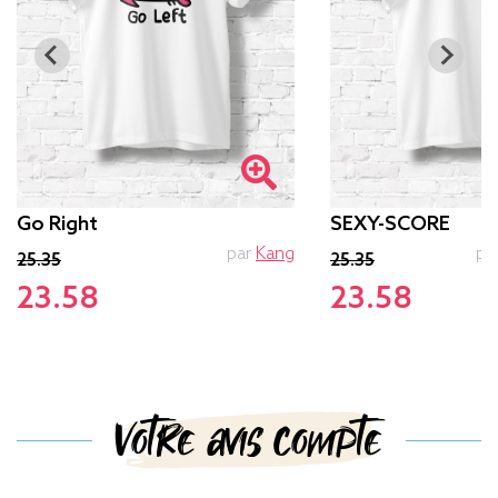
Go Right
SEXY-SCORE
par
Kang
pa
25.35
25.35
23.58
23.58
Votre avis compte