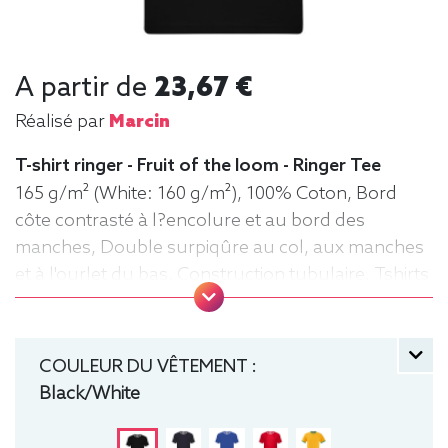
A partir de
23,67 €
Réalisé par
Marcin
T-shirt ringer - Fruit of the loom - Ringer Tee
165 g/m² (White: 160 g/m²), 100% Coton, Bord
côte contrasté à l?encolure et au bord des
manches, Double surpiqûre au col, aux manches
et à l'ourlet du bas, Construction tubulaire, Tshirts
Ringer, Tee-shirt, manche courte, Léger, Homme,
Fruit of the loom, Col rond
COULEUR DU VÊTEMENT :
Black/White