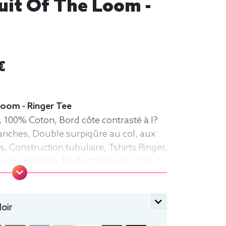
it Of The Loom -
€
e loom - Ringer Tee
, 100% Coton, Bord côte contrasté à l?
anches, Double surpiqûre au col, aux
s, Construction tubulaire, Tshirts Ringer,
Léger, Homme, Fruit of the loom, Col
oir