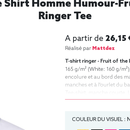
ee Shirt Homme Humour-Fru
Ringer Tee
A partir de
26,15 
Réalisé par
Mattdez
T-shirt ringer - Fruit of th
165 g/m² (White: 160 g/m²)
encolure et au bord des m
manches et à l'ourlet du ba
Tee-shirt, manche courte, 
rond
COULEUR DU VISUEL :
N