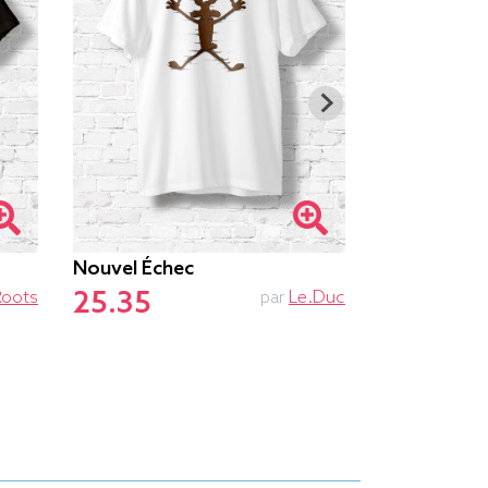
Nouvel Échec
Ne Pas Dér
25.35
25.85
Roots
par
Le.duc