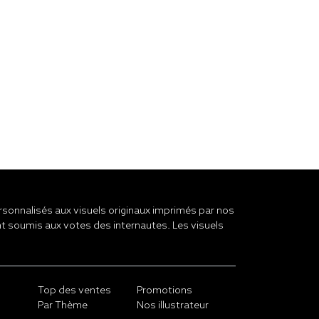
onnalisés aux visuels originaux imprimés par nos
t soumis aux votes des internautes. Les visuels
Top des ventes
Promotions
Par Thème
Nos illustrateur