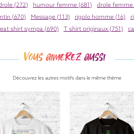
drole (272)
humour femme (681)
drole femme 
ntin (670)
Message (113)
rigolo homme (16)
r
eat shirt sympa (690)
T shirt originaux (751)
ca
Vous aimerez aussi
Découvrez les autres motifs dans le même thème