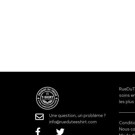
RueDuTe
soins en
les plus
Une question, un problème ?
info@rueduteeshirt.com
Conditi
Nous co