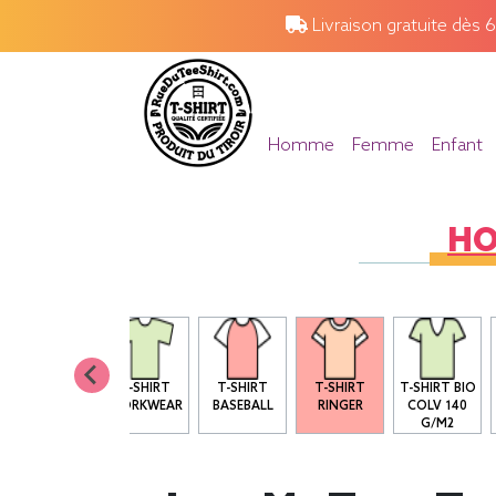
Livraison gratuite dès 
Homme
Femme
Enfant
H
T SHIRT BIO
T-SHIRT
T-SHIRT
T-SHIRT
T-SHIRT BIO
COL ROND
WORKWEAR
BASEBALL
RINGER
COLV 140
G/M2