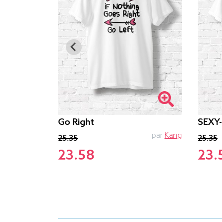
Go Right
SEXY
PTIT MYTHO
par
Kang
25.35
25.35
23.58
23.