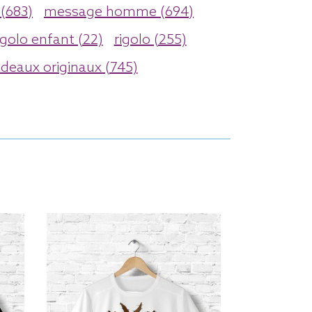
(683)
message homme (694)
igolo enfant (22)
rigolo (255)
deaux originaux (745)