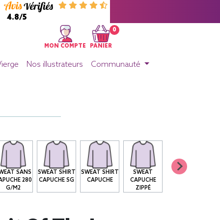
4.8/5
0
MON COMPTE
PANIER
Vierge
Nos illustrateurs
Communauté
WEAT SANS
SWEAT SHIRT
SWEAT SHIRT
SWEAT
APUCHE 280
CAPUCHE SG
CAPUCHE
CAPUCHE
G/M2
ZIPPÉ