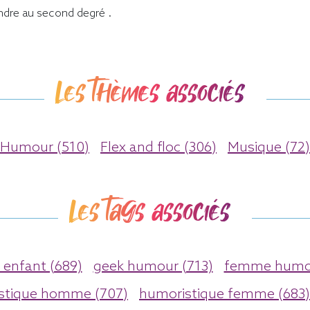
ndre au second degré .
Les thèmes associés
Humour (510)
Flex and floc (306)
Musique (72)
Les tags associés
enfant (689)
geek humour (713)
femme humou
stique homme (707)
humoristique femme (683)