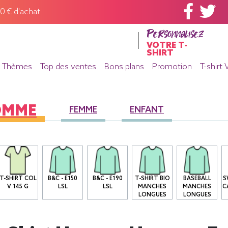
60 € d'achat
Personnalisez
VOTRE T-
SHIRT
Thèmes
Top des ventes
Bons plans
Promotion
T-shirt 
OMME
FEMME
ENFANT
T-SHIRT COL
B&C - E150
B&C - E190
T-SHIRT BIO
BASEBALL
S
V 145 G
LSL
LSL
MANCHES
MANCHES
C
LONGUES
LONGUES