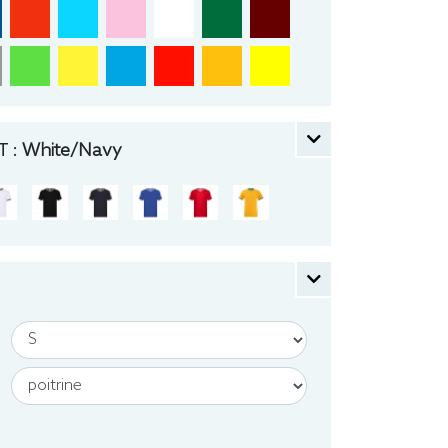
 :
White/Navy