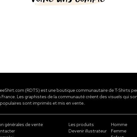
eShirt.com (RDTS) est une boutique communautaire de T-Shirts pers
 France. Les graphistes de la communauté créent des visuels qui son
 populaires sont imprimés et mis en vente.
on générales de vente
Les produits
Homme
ntacter
Devenir illustrateur
Femme