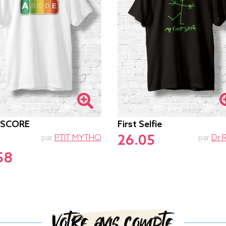
-SCORE
First Selfie
26.05
par
PTIT MYTHO
par
Dr 
58
Votre avis compte