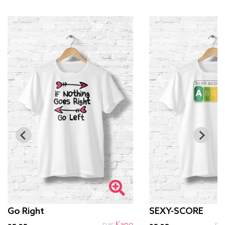
Go Right
SEXY-SCORE
par
Kang
pa