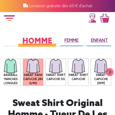
Livraison gratuite dès 60 € d'achat
HOMME
FEMME
ENFANT
BASEBALL
SWEAT SANS
SWEAT SHIRT
SWEAT SHIRT
SWEAT
MANCHES
CAPUCHE 280
CAPUCHE SG
CAPUCHE
CAPUCHE
LONGUES
G/M2
ZIPPÉ
Sweat Shirt Original
Homme - Tueur De Les