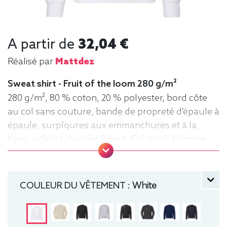
A partir de
32,04 €
Réalisé par
Mattdez
Sweat shirt - Fruit of the loom 280 g/m²
280 g/m², 80 % coton, 20 % polyester, bord côte
au col sans couture, bande de propreté d'épaule à
épaule, surpîqures aux emmanchures et à la
base, article tubulaire Sweat, Col rond, Homme
COULEUR DU VÊTEMENT :
White