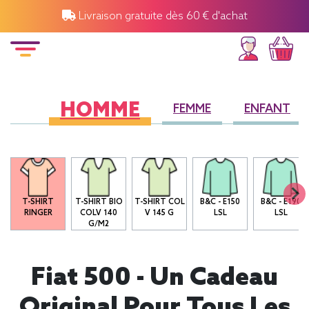
Livraison gratuite dès 60 € d'achat
HOMME
FEMME
ENFANT
T-SHIRT
T-SHIRT BIO
T-SHIRT COL
B&C - E150
B&C - E190
RINGER
COLV 140
V 145 G
LSL
LSL
G/M2
Fiat 500 - Un Cadeau
Original Pour Tous Les