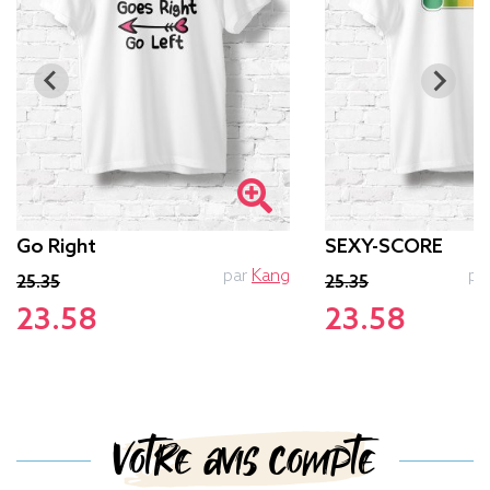
Go Right
SEXY-SCORE
par
Kang
pa
25.35
25.35
23.58
23.58
Votre avis compte