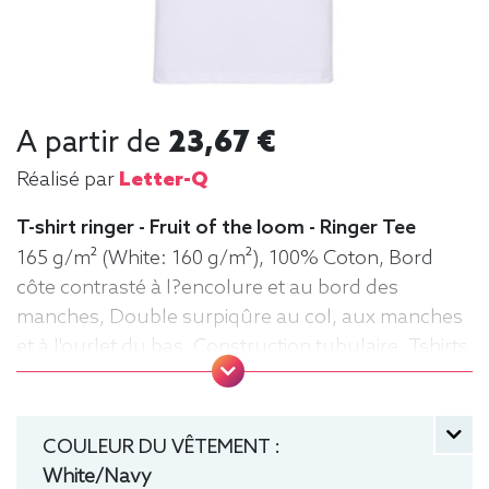
A partir de
23,67 €
Réalisé par
Letter-Q
T-shirt ringer - Fruit of the loom - Ringer Tee
165 g/m² (White: 160 g/m²), 100% Coton, Bord
côte contrasté à l?encolure et au bord des
manches, Double surpiqûre au col, aux manches
et à l'ourlet du bas, Construction tubulaire, Tshirts
Ringer, Tee-shirt, manche courte, Léger, Homme,
Fruit of the loom, Col rond
COULEUR DU VÊTEMENT :
White/Navy