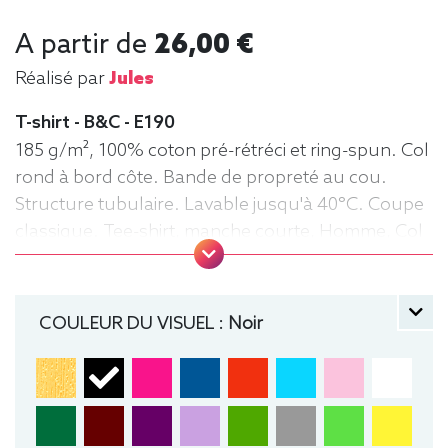
A partir de
26,00 €
Réalisé par
Jules
T-shirt - B&C - E190
185 g/m², 100% coton pré-rétréci et ring-spun. Col
rond à bord côte. Bande de propreté au cou.
Structure tubulaire. Lavable jusqu'à 40°C. Coupe
classique. Tee-shirt, manche courte, Homme, Col
rond, B&C
COULEUR DU VISUEL :
Noir