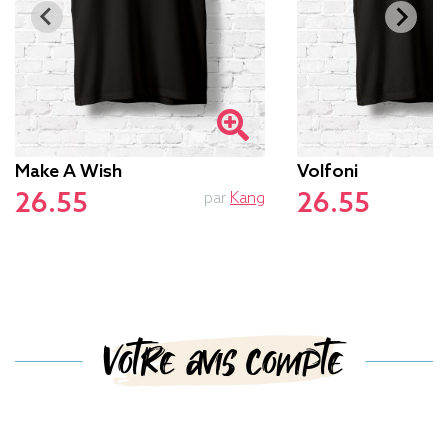
Make A Wish
Volfoni
26.55
26.55
par
Kang
p
Votre avis compte