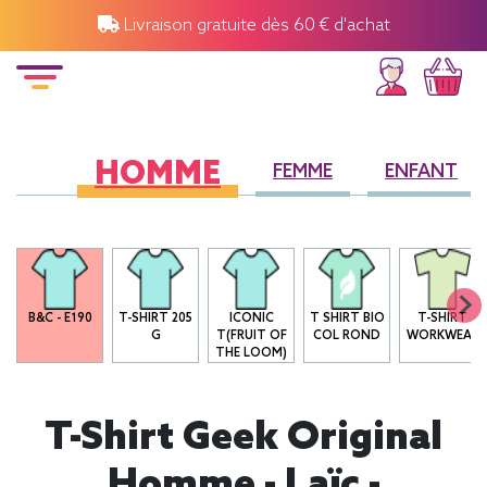
Livraison gratuite dès 60 € d'achat
HOMME
FEMME
ENFANT
B&C - E190
T-SHIRT 205
ICONIC
T SHIRT BIO
T-SHIRT
G
T(FRUIT OF
COL ROND
WORKWEAR
THE LOOM)
T-Shirt Geek Original
Homme - Laïc -