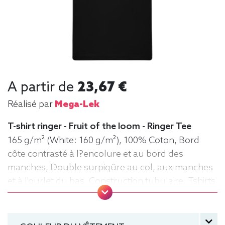
A partir de
23,67 €
Réalisé par
Mega-Lek
T-shirt ringer - Fruit of the loom - Ringer Tee
165 g/m² (White: 160 g/m²), 100% Coton, Bord
côte contrasté à l?encolure et au bord des
manches, Double surpiqûre au col, aux manches
et à l'ourlet du bas, Construction tubulaire, Tshirts
Ringer, Tee-shirt, manche courte, Léger, Homme,
Fruit of the loom, Col rond