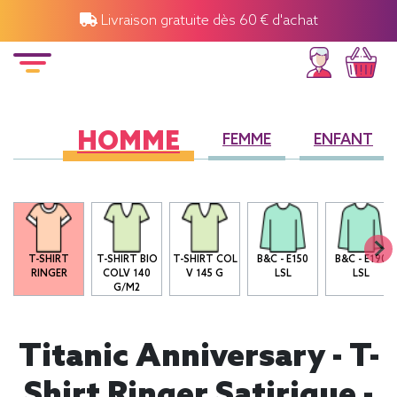
Livraison gratuite dès 60 € d'achat
HOMME
FEMME
ENFANT
T-SHIRT
T-SHIRT BIO
T-SHIRT COL
B&C - E150
B&C - E190
R
RINGER
COLV 140
V 145 G
LSL
LSL
G/M2
Titanic Anniversary - T-
Shirt Ringer Satirique -