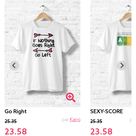
Go Right
SEXY-SCORE
par
Kang
pa
25.35
25.35
23.58
23.58