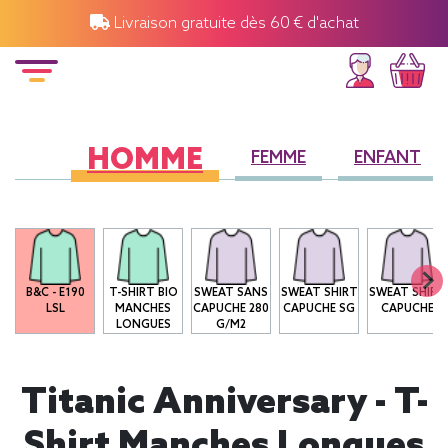
Livraison gratuite dès 60 € d'achat
HOMME
FEMME
ENFANT
B&C - E190
T-SHIRT BIO
SWEAT SANS
SWEAT SHIRT
SWEAT SHIRT
LSL
MANCHES
CAPUCHE 280
CAPUCHE SG
CAPUCHE
LONGUES
G/M2
Titanic Anniversary - T-
Shirt Manches Longues