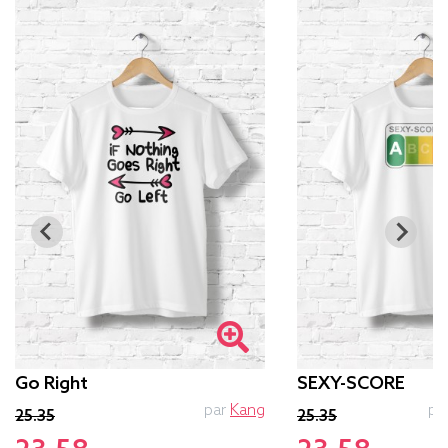
Go Right
SEXY-SCORE
par
Kang
pa
25.35
25.35