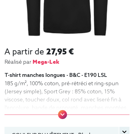
A partir de
27,95 €
Réalisé par
Mega-Lek
T-shirt manches longues - B&C - E190 LSL
185 g/m², 100% coton, pré-rétréci et ring-spun
(Jersey simple), Sport Grey : 85% coton, 15%
viscose, toucher doux, col rond avec liseré fin à
l'encolure, bande de propreté, manches montées,
confection tubulaire, coupe droite
manche longue, Tee-shirt, Homme, Col rond, B&C