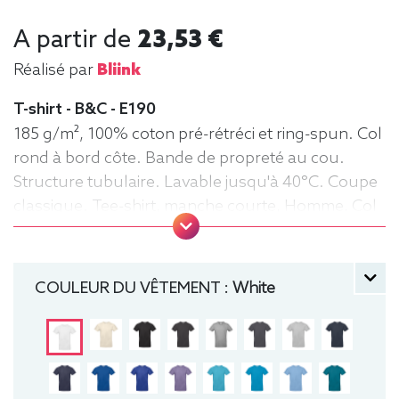
A partir de
23,53 €
Réalisé par
Bliink
T-shirt - B&C - E190
185 g/m², 100% coton pré-rétréci et ring-spun. Col
rond à bord côte. Bande de propreté au cou.
Structure tubulaire. Lavable jusqu'à 40°C. Coupe
classique. Tee-shirt, manche courte, Homme, Col
rond, B&C
COULEUR DU VÊTEMENT :
White