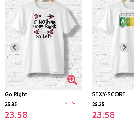
Go Right
SEXY-SCORE
par
Kang
pa
25.35
25.35
23.58
23.58