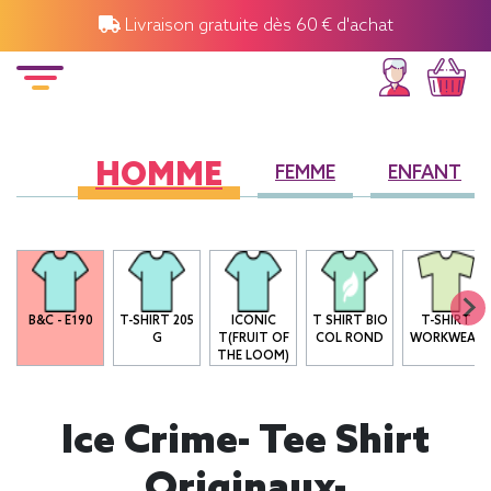
Livraison gratuite dès 60 € d'achat
HOMME
FEMME
ENFANT
B&C - E190
T-SHIRT 205
ICONIC
T SHIRT BIO
T-SHIRT
G
T(FRUIT OF
COL ROND
WORKWEAR
THE LOOM)
Ice Crime- Tee Shirt
Originaux-