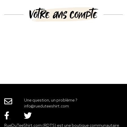
Votre avis compte
Une question, un problème ?
info@rueduteeshirt.com
RueDuTeeShirt.com (RDTS) est une boutique communautaire