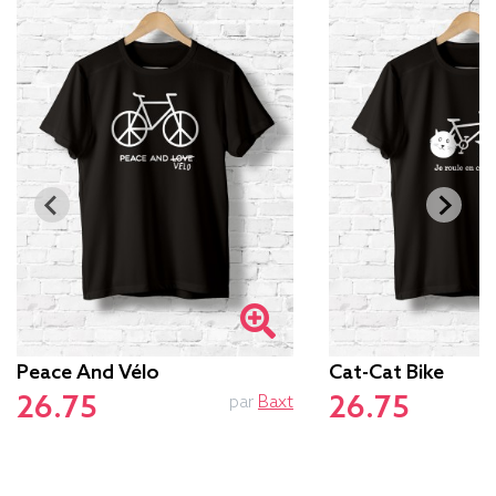
Peace And Vélo
Cat-Cat Bike
26.75
26.75
par
Baxt