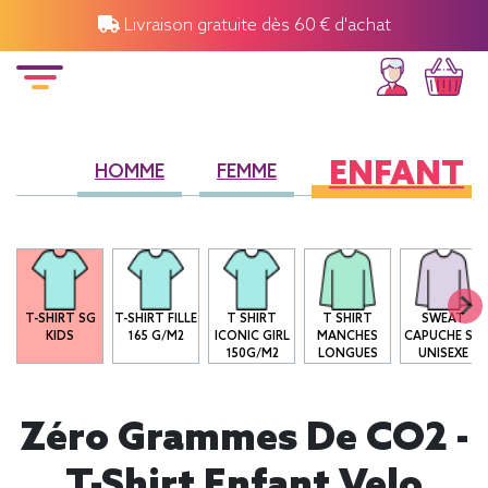
Livraison gratuite dès 60 € d'achat
ENFANT
HOMME
FEMME
T-SHIRT SG
T-SHIRT FILLE
T SHIRT
T SHIRT
SWEAT
KIDS
165 G/M2
ICONIC GIRL
MANCHES
CAPUCHE SG
150G/M2
LONGUES
UNISEXE
Zéro Grammes De CO2 -
T-Shirt Enfant Velo