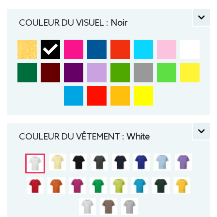
étiquette, double surpiqûres aux manches et à
l'ourlet, Coutures latérales, Coupe moderne. Tee-
COULEUR DU VISUEL :
Noir
shirt, manche courte, Léger, Enfant, Col rond
COULEUR DU VÊTEMENT :
White