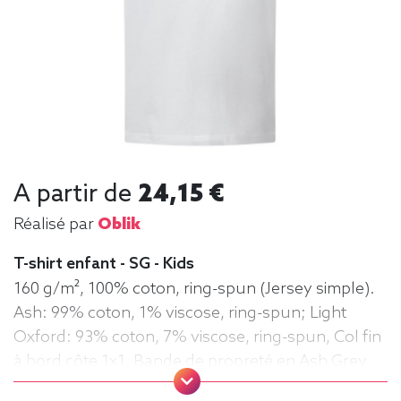
A partir de
24,15 €
Réalisé par
Oblik
T-shirt enfant - SG - Kids
160 g/m², 100% coton, ring-spun (Jersey simple).
Ash: 99% coton, 1% viscose, ring-spun; Light
Oxford: 93% coton, 7% viscose, ring-spun, Col fin
à bord côte 1x1, Bande de propreté en Ash Grey
(White et Ash Grey: bande en Light Oxford), Sans