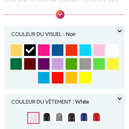
doux avec un toucher qualitatif, Col rond à bord
côte, Bande de propreté d'épaule à épaule,
Coutures latérales, puce de taille, Lavable jusqu'à
40°C, Coupe classique. Tee-shirt, manche longue,
Léger, Homme, Col rond, Bio / Organic, B&C
COULEUR DU VISUEL :
Noir
COULEUR DU VÊTEMENT :
White