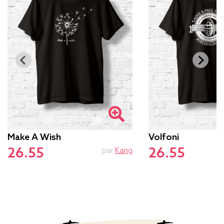
Make A Wish
Volfoni
26.55
26.55
par
Kang
p