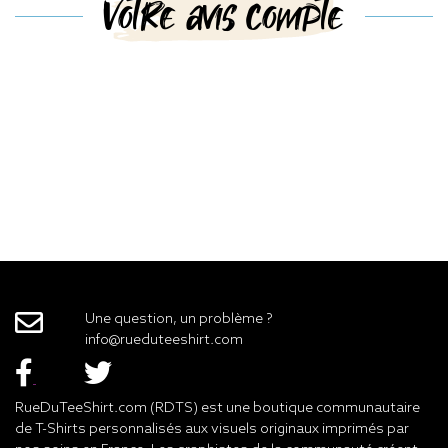
Votre avis compte
Une question, un problème ?
info@rueduteeshirt.com
RueDuTeeShirt.com (RDTS) est une boutique communautaire
de T-Shirts personnalisés aux visuels originaux imprimés par