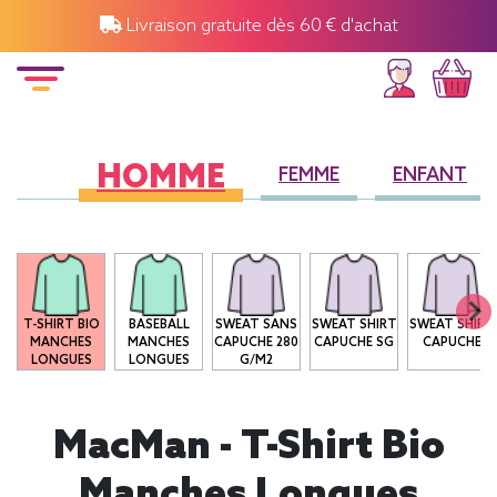
Livraison gratuite dès 60 € d'achat
HOMME
FEMME
ENFANT
T-SHIRT BIO
BASEBALL
SWEAT SANS
SWEAT SHIRT
SWEAT SHIRT
MANCHES
MANCHES
CAPUCHE 280
CAPUCHE SG
CAPUCHE
LONGUES
LONGUES
G/M2
MacMan - T-Shirt Bio
Manches Longues