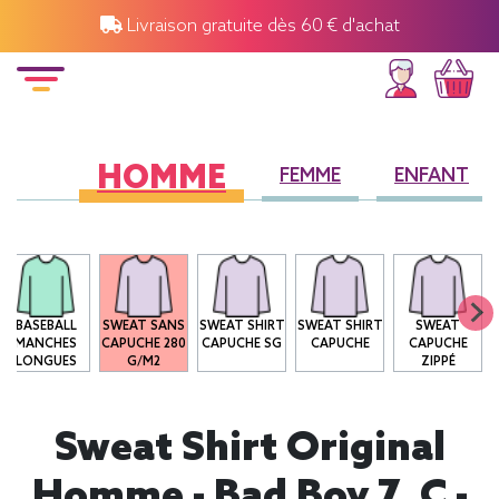
Livraison gratuite dès 60 € d'achat
HOMME
FEMME
ENFANT
BASEBALL
SWEAT SANS
SWEAT SHIRT
SWEAT SHIRT
SWEAT
MANCHES
CAPUCHE 280
CAPUCHE SG
CAPUCHE
CAPUCHE
LONGUES
G/M2
ZIPPÉ
Sweat Shirt Original
Homme - Bad Boy 7_C -