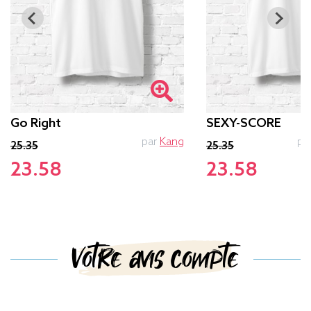
Go Right
SEXY-SCORE
par
Kang
pa
25.35
25.35
23.58
23.58
Votre avis compte