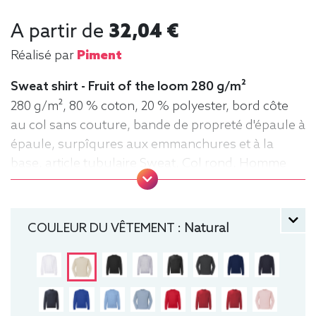
A partir de
32,04 €
Réalisé par
Piment
Sweat shirt - Fruit of the loom 280 g/m²
280 g/m², 80 % coton, 20 % polyester, bord côte
au col sans couture, bande de propreté d'épaule à
épaule, surpîqures aux emmanchures et à la
base, article tubulaire Sweat, Col rond, Homme
COULEUR DU VÊTEMENT :
Natural