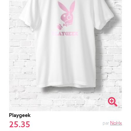
Playgeek
25.35
par
NoHx