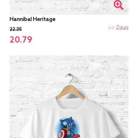
Hannibal Heritage
par
Zguig
22.35
20.79