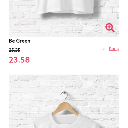
Be Green
par
Kang
25.35
23.58