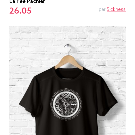
La Fée Pachier
26.05
par
Sickness