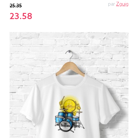
par
Zguig
25.35
23.58