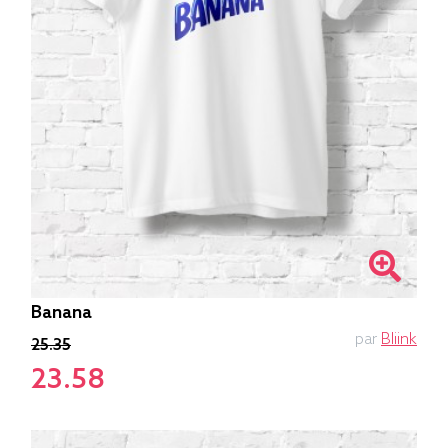
Banana
par
Bliink
25.35
23.58