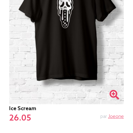
Ice Scream
26.05
par
Joeone