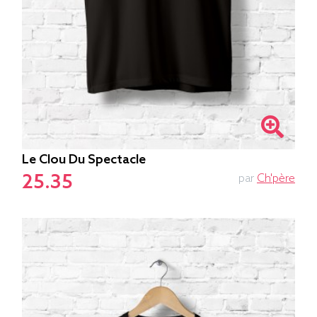
Le Clou Du Spectacle
25.35
par
Ch'père