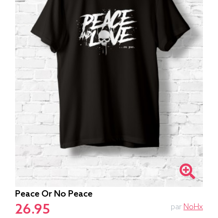
Peace Or No Peace
26.95
par
NoHx