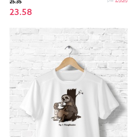
par
Zguig
25.35
23.58