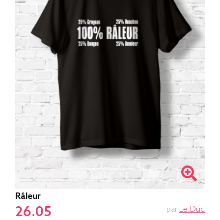
Râleur
26.05
par
Le.duc