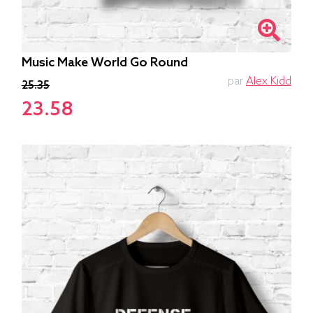
Music Make World Go Round
par
Alex Kidd
25.35
23.58