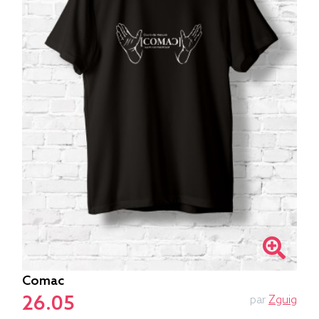
Comac
26.05
par
Zguig