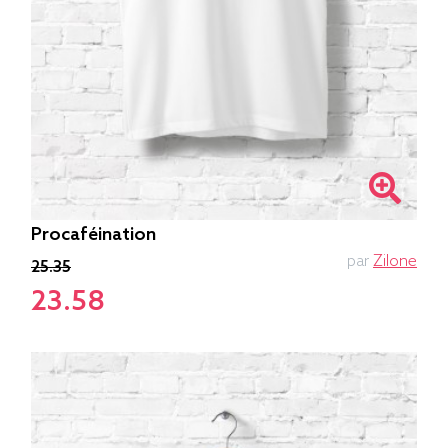
Procaféination
par
Zilone
25.35
23.58