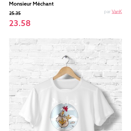
Monsieur Méchant
par
VanK
25.35
23.58