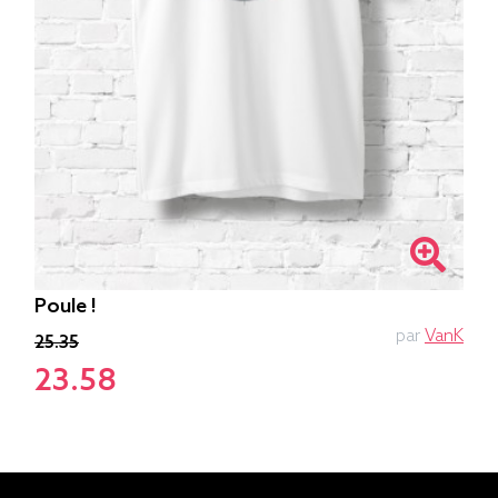
Poule !
par
VanK
25.35
23.58